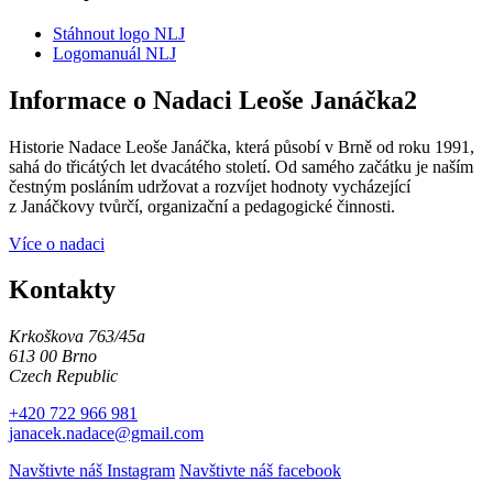
Stáhnout logo NLJ
Logomanuál NLJ
Informace o Nadaci Leoše Janáčka2
Historie Nadace Leoše Janáčka, která působí v Brně od roku 1991,
sahá do třicátých let dvacátého století. Od samého začátku je naším
čestným posláním udržovat a rozvíjet hodnoty vycházející
z Janáčkovy tvůrčí, organizační a pedagogické činnosti.
Více o nadaci
Kontakty
Krkoškova 763/45a
613 00 Brno
Czech Republic
+420 722 966 981
janacek.nadace@gmail.com
Navštivte náš Instagram
Navštivte náš facebook