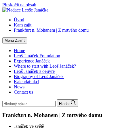
Přeskočit na obsah
Úvod
Kam zajít
Frankfurt n. Mohanem | Z mrtvého domu
Menu
Zavřít
Home
Leoš Janáček Foundation
Experience Janáček
Where to start with Leoš Janáček?
Leoš Janáček’s oeuvre
Biography of Leoš Janáček
Kalendář akcí
News
Contact us
Hledat
Frankfurt n. Mohanem | Z mrtvého domu
Janáček ve světě