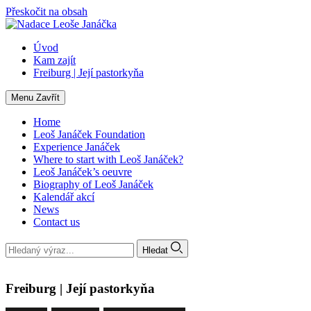
Přeskočit na obsah
Úvod
Kam zajít
Freiburg | Její pastorkyňa
Menu
Zavřít
Home
Leoš Janáček Foundation
Experience Janáček
Where to start with Leoš Janáček?
Leoš Janáček’s oeuvre
Biography of Leoš Janáček
Kalendář akcí
News
Contact us
Hledat
Freiburg | Její pastorkyňa