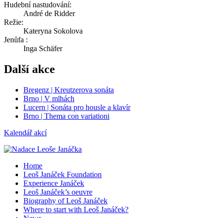
Hudební nastudování:
André de Ridder
Režie:
Kateryna Sokolova
Jenůfa :
Inga Schäfer
Další akce
Bregenz | Kreutzerova sonáta
Brno | V mlhách
Lucern | Sonáta pro housle a klavír
Brno | Thema con variationi
Kalendář akcí
Home
Leoš Janáček Foundation
Experience Janáček
Leoš Janáček’s oeuvre
Biography of Leoš Janáček
Where to start with Leoš Janáček?