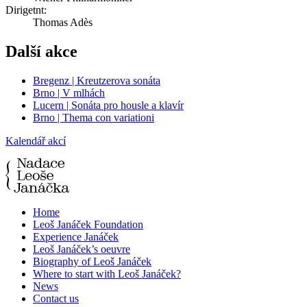
Dirigetnt:
Thomas Adès
Další akce
Bregenz | Kreutzerova sonáta
Brno | V mlhách
Lucern | Sonáta pro housle a klavír
Brno | Thema con variationi
Kalendář akcí
Home
Leoš Janáček Foundation
Experience Janáček
Leoš Janáček’s oeuvre
Biography of Leoš Janáček
Where to start with Leoš Janáček?
News
Contact us