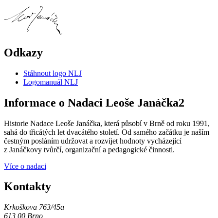
Odkazy
Stáhnout logo NLJ
Logomanuál NLJ
Informace o Nadaci Leoše Janáčka2
Historie Nadace Leoše Janáčka, která působí v Brně od roku 1991,
sahá do třicátých let dvacátého století. Od samého začátku je naším
čestným posláním udržovat a rozvíjet hodnoty vycházející
z Janáčkovy tvůrčí, organizační a pedagogické činnosti.
Více o nadaci
Kontakty
Krkoškova 763/45a
613 00 Brno