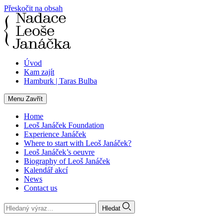
Přeskočit na obsah
Úvod
Kam zajít
Hamburk | Taras Bulba
Menu
Zavřít
Home
Leoš Janáček Foundation
Experience Janáček
Where to start with Leoš Janáček?
Leoš Janáček’s oeuvre
Biography of Leoš Janáček
Kalendář akcí
News
Contact us
Hledat