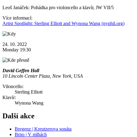
Leoš Janáček: Pohádka pro violoncello a klavír, JW VII/5
Více informací:
Artist Spotlight: Sterling Elliott and Wynona Wang (nyphil.org)
24. 10. 2022
Monday 19:30
David Geffen Hall
10 Lincoln Center Plaza, New York, USA
Viloncello:
Sterling Elliott
Klavír:
Wynona Wang
Další akce
Bregenz | Kreutzerova sonáta
Brno | V mlhách