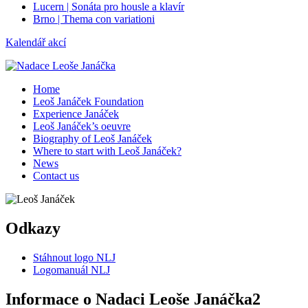
Lucern | Sonáta pro housle a klavír
Brno | Thema con variationi
Kalendář akcí
Home
Leoš Janáček Foundation
Experience Janáček
Leoš Janáček’s oeuvre
Biography of Leoš Janáček
Where to start with Leoš Janáček?
News
Contact us
Odkazy
Stáhnout logo NLJ
Logomanuál NLJ
Informace o Nadaci Leoše Janáčka2