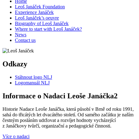
Home
Leoš Janáček Foundation
Experience Janáček
Leoš Janáček’s oeuvre
Biography of Leoš Janáček
Where to start with Leoš Janáček?
News
Contact us
Odkazy
Stáhnout logo NLJ
Logomanuál NLJ
Informace o Nadaci Leoše Janáčka2
Historie Nadace Leoše Janáčka, která působí v Brně od roku 1991,
sahá do třicátých let dvacátého století. Od samého začátku je naším
čestným posláním udržovat a rozvíjet hodnoty vycházející
z Janáčkovy tvůrčí, organizační a pedagogické činnosti.
Více o nadaci