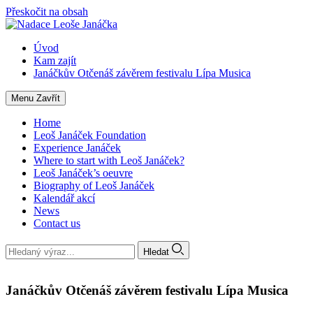
Přeskočit na obsah
Úvod
Kam zajít
Janáčkův Otčenáš závěrem festivalu Lípa Musica
Menu
Zavřít
Home
Leoš Janáček Foundation
Experience Janáček
Where to start with Leoš Janáček?
Leoš Janáček’s oeuvre
Biography of Leoš Janáček
Kalendář akcí
News
Contact us
Hledat
Janáčkův Otčenáš závěrem festivalu Lípa Musica