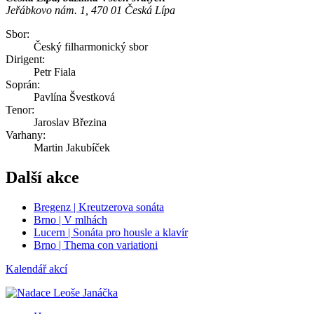
Jeřábkovo nám. 1, 470 01 Česká Lípa
Sbor:
Český filharmonický sbor
Dirigent:
Petr Fiala
Soprán:
Pavlína Švestková
Tenor:
Jaroslav Březina
Varhany:
Martin Jakubíček
Další akce
Bregenz | Kreutzerova sonáta
Brno | V mlhách
Lucern | Sonáta pro housle a klavír
Brno | Thema con variationi
Kalendář akcí