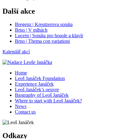
Další akce
Bregenz | Kreutzerova sonáta
Brno | V mlhách
Lucern | Sonáta pro housle a klavír
Brno | Thema con variationi
Kalendář akcí
Home
Leoš Janáček Foundation
Experience Janáček
Leoš Janáček’s oeuvre
Biography of Leoš Janáček
Where to start with Leoš Janáček?
News
Contact us
Odkazy