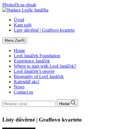
Přeskočit na obsah
Úvod
Kam zajít
Listy důvěrné | Graffovo kvarteto
Menu
Zavřít
Home
Leoš Janáček Foundation
Experience Janáček
Where to start with Leoš Janáček?
Leoš Janáček’s oeuvre
Biography of Leoš Janáček
Kalendář akcí
News
Contact us
Hledat
Listy důvěrné | Graffovo kvarteto