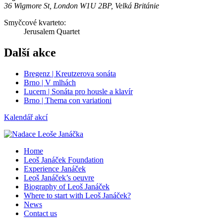
36 Wigmore St, London W1U 2BP, Velká Británie
Smyčcové kvarteto:
Jerusalem Quartet
Další akce
Bregenz | Kreutzerova sonáta
Brno | V mlhách
Lucern | Sonáta pro housle a klavír
Brno | Thema con variationi
Kalendář akcí
Home
Leoš Janáček Foundation
Experience Janáček
Leoš Janáček’s oeuvre
Biography of Leoš Janáček
Where to start with Leoš Janáček?
News
Contact us