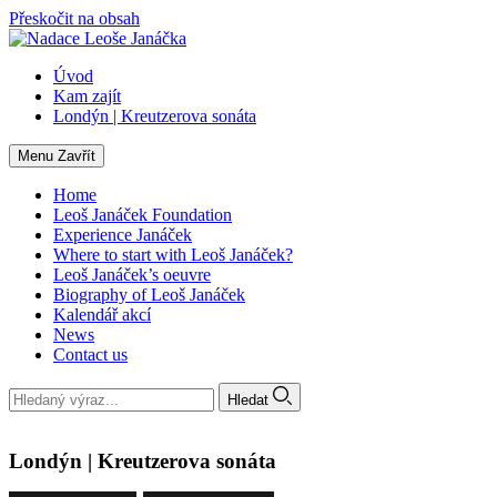
Přeskočit na obsah
Úvod
Kam zajít
Londýn | Kreutzerova sonáta
Menu
Zavřít
Home
Leoš Janáček Foundation
Experience Janáček
Where to start with Leoš Janáček?
Leoš Janáček’s oeuvre
Biography of Leoš Janáček
Kalendář akcí
News
Contact us
Hledat
Londýn | Kreutzerova sonáta