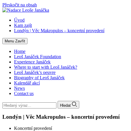
Přeskočit na obsah
Úvod
Kam zajít
Londýn | Věc Makropulos – koncertní provedení
Menu
Zavřít
Home
Leoš Janáček Foundation
Experience Janáček
Where to start with Leoš Janáček?
Leoš Janáček’s oeuvre
Biography of Leoš Janáček
Kalendář akcí
News
Contact us
Hledat
Londýn | Věc Makropulos – koncertní provedení
Koncertní provedení