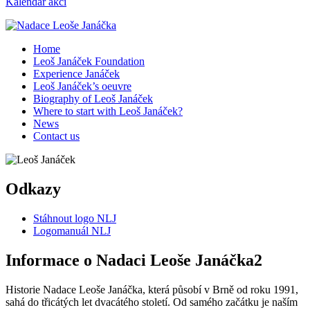
Kalendář akcí
Home
Leoš Janáček Foundation
Experience Janáček
Leoš Janáček’s oeuvre
Biography of Leoš Janáček
Where to start with Leoš Janáček?
News
Contact us
Odkazy
Stáhnout logo NLJ
Logomanuál NLJ
Informace o Nadaci Leoše Janáčka2
Historie Nadace Leoše Janáčka, která působí v Brně od roku 1991,
sahá do třicátých let dvacátého století. Od samého začátku je naším