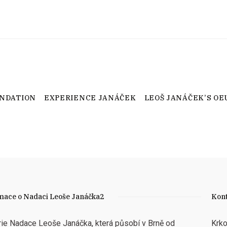
UNDATION
EXPERIENCE JANÁČEK
LEOŠ JANÁČEK’S OE
mace o Nadaci Leoše Janáčka2
Kon
rie Nadace Leoše Janáčka, která působí v Brně od
Krk