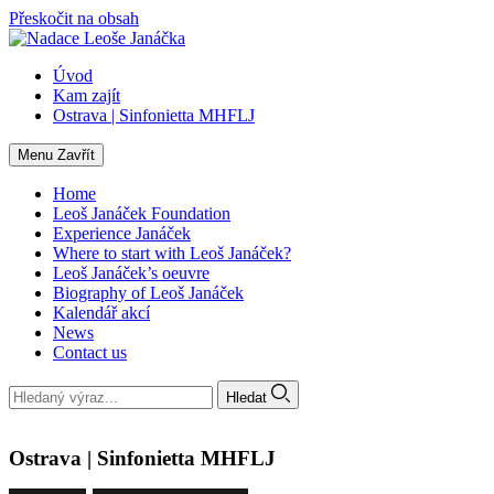
Přeskočit na obsah
Úvod
Kam zajít
Ostrava | Sinfonietta MHFLJ
Menu
Zavřít
Home
Leoš Janáček Foundation
Experience Janáček
Where to start with Leoš Janáček?
Leoš Janáček’s oeuvre
Biography of Leoš Janáček
Kalendář akcí
News
Contact us
Hledat
Ostrava | Sinfonietta MHFLJ