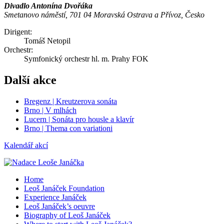
Divadlo Antonína Dvořáka
Smetanovo náměstí, 701 04 Moravská Ostrava a Přívoz, Česko
Dirigent:
Tomáš Netopil
Orchestr:
Symfonický orchestr hl. m. Prahy FOK
Další akce
Bregenz | Kreutzerova sonáta
Brno | V mlhách
Lucern | Sonáta pro housle a klavír
Brno | Thema con variationi
Kalendář akcí
Home
Leoš Janáček Foundation
Experience Janáček
Leoš Janáček’s oeuvre
Biography of Leoš Janáček