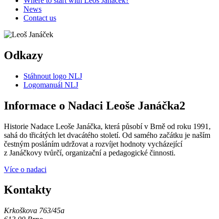
Where to start with Leoš Janáček?
News
Contact us
Odkazy
Stáhnout logo NLJ
Logomanuál NLJ
Informace o Nadaci Leoše Janáčka2
Historie Nadace Leoše Janáčka, která působí v Brně od roku 1991,
sahá do třicátých let dvacátého století. Od samého začátku je naším
čestným posláním udržovat a rozvíjet hodnoty vycházející
z Janáčkovy tvůrčí, organizační a pedagogické činnosti.
Více o nadaci
Kontakty
Krkoškova 763/45a