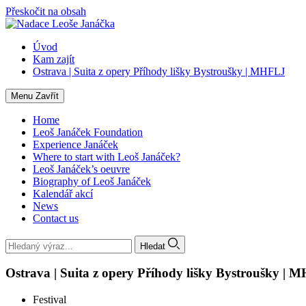
Přeskočit na obsah
Úvod
Kam zajít
Ostrava | Suita z opery Příhody lišky Bystroušky | MHFLJ
Menu
Zavřít
Home
Leoš Janáček Foundation
Experience Janáček
Where to start with Leoš Janáček?
Leoš Janáček’s oeuvre
Biography of Leoš Janáček
Kalendář akcí
News
Contact us
Hledat
Ostrava | Suita z opery Příhody lišky Bystroušky | 
Festival