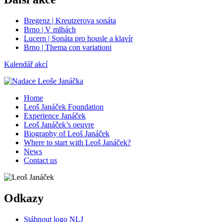
Bregenz | Kreutzerova sonáta
Brno | V mlhách
Lucern | Sonáta pro housle a klavír
Brno | Thema con variationi
Kalendář akcí
Home
Leoš Janáček Foundation
Experience Janáček
Leoš Janáček’s oeuvre
Biography of Leoš Janáček
Where to start with Leoš Janáček?
News
Contact us
Odkazy
Stáhnout logo NLJ