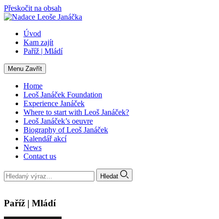
Přeskočit na obsah
Úvod
Kam zajít
Paříž | Mládí
Menu
Zavřít
Home
Leoš Janáček Foundation
Experience Janáček
Where to start with Leoš Janáček?
Leoš Janáček’s oeuvre
Biography of Leoš Janáček
Kalendář akcí
News
Contact us
Hledat
Paříž | Mládí