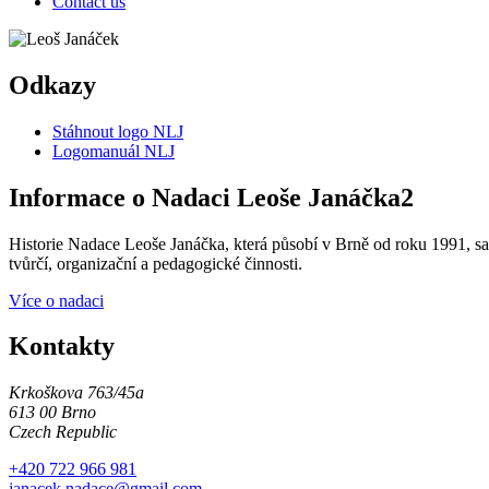
Contact us
Odkazy
Stáhnout logo NLJ
Logomanuál NLJ
Informace o Nadaci Leoše Janáčka2
Historie Nadace Leoše Janáčka, která působí v Brně od roku 1991, sah
tvůrčí, organizační a pedagogické činnosti.
Více o nadaci
Kontakty
Krkoškova 763/45a
613 00 Brno
Czech Republic
+420 722 966 981
janacek.nadace@gmail.com