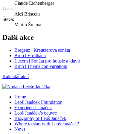
Claude Eichenberger
Laca:
Aleš Briscein
Števa:
Martin Šrejma
Další akce
Bregenz | Kreutzerova sonáta
Brno | V mlhách
Lucern | Sonáta pro housle a klavír
Brno | Thema con variationi
Kalendář akcí
Home
Leoš Janáček Foundation
Experience Janáček
Leoš Janáček’s oeuvre
Biography of Leoš Janáček
Where to start with Leoš Janáček?
News