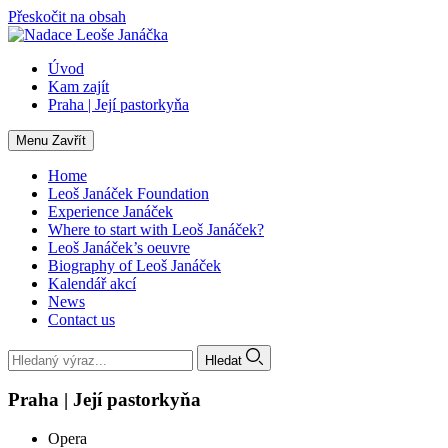
Přeskočit na obsah
Úvod
Kam zajít
Praha | Její pastorkyňa
Menu
Zavřít
Home
Leoš Janáček Foundation
Experience Janáček
Where to start with Leoš Janáček?
Leoš Janáček’s oeuvre
Biography of Leoš Janáček
Kalendář akcí
News
Contact us
Hledat
Praha | Její pastorkyňa
Opera