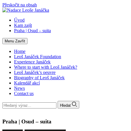
Přeskočit na obsah
Úvod
Kam zajít
Praha | Osud – suita
Menu
Zavřít
Home
Leoš Janáček Foundation
Experience Janáček
Where to start with Leoš Janáček?
Leoš Janáček’s oeuvre
Biography of Leoš Janáček
Kalendář akcí
News
Contact us
Hledat
Praha | Osud – suita