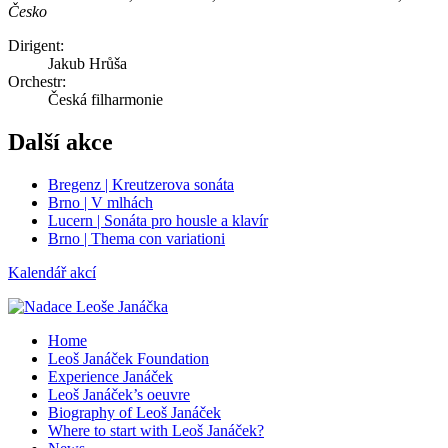
Česko
Dirigent:
Jakub Hrůša
Orchestr:
Česká filharmonie
Další akce
Bregenz | Kreutzerova sonáta
Brno | V mlhách
Lucern | Sonáta pro housle a klavír
Brno | Thema con variationi
Kalendář akcí
Home
Leoš Janáček Foundation
Experience Janáček
Leoš Janáček’s oeuvre
Biography of Leoš Janáček
Where to start with Leoš Janáček?