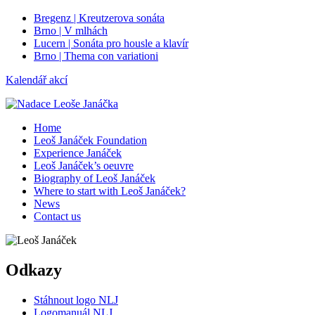
Bregenz | Kreutzerova sonáta
Brno | V mlhách
Lucern | Sonáta pro housle a klavír
Brno | Thema con variationi
Kalendář akcí
Home
Leoš Janáček Foundation
Experience Janáček
Leoš Janáček’s oeuvre
Biography of Leoš Janáček
Where to start with Leoš Janáček?
News
Contact us
Odkazy
Stáhnout logo NLJ
Logomanuál NLJ