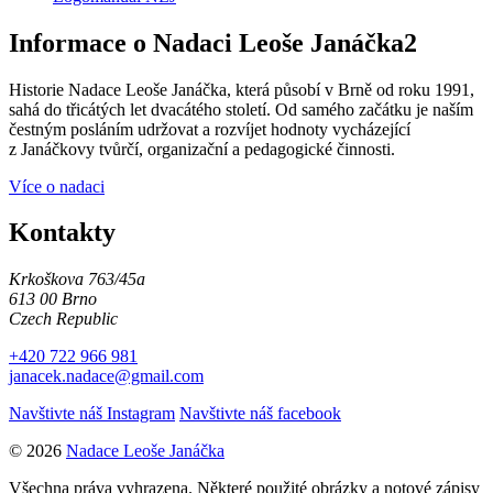
Informace o Nadaci Leoše Janáčka2
Historie Nadace Leoše Janáčka, která působí v Brně od roku 1991,
sahá do třicátých let dvacátého století. Od samého začátku je naším
čestným posláním udržovat a rozvíjet hodnoty vycházející
z Janáčkovy tvůrčí, organizační a pedagogické činnosti.
Více o nadaci
Kontakty
Krkoškova 763/45a
613 00 Brno
Czech Republic
+420 722 966 981
janacek.nadace@gmail.com
Navštivte náš Instagram
Navštivte náš facebook
© 2026
Nadace Leoše Janáčka
Všechna práva vyhrazena. Některé použité obrázky a notové zápisy