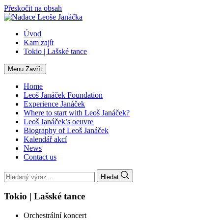
Přeskočit na obsah
Úvod
Kam zajít
Tokio | Lašské tance
Menu
Zavřít
Home
Leoš Janáček Foundation
Experience Janáček
Where to start with Leoš Janáček?
Leoš Janáček’s oeuvre
Biography of Leoš Janáček
Kalendář akcí
News
Contact us
Hledat
Tokio | Lašské tance
Orchestrální koncert