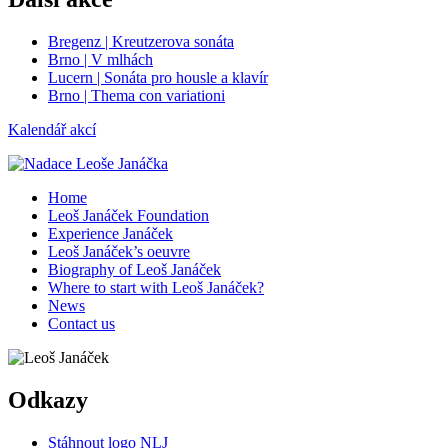
Bregenz | Kreutzerova sonáta
Brno | V mlhách
Lucern | Sonáta pro housle a klavír
Brno | Thema con variationi
Kalendář akcí
Home
Leoš Janáček Foundation
Experience Janáček
Leoš Janáček’s oeuvre
Biography of Leoš Janáček
Where to start with Leoš Janáček?
News
Contact us
Odkazy
Stáhnout logo NLJ