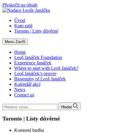
Přeskočit na obsah
Úvod
Kam zajít
Toronto | Listy důvěrné
Menu
Zavřít
Home
Leoš Janáček Foundation
Experience Janáček
Where to start with Leoš Janáček?
Leoš Janáček’s oeuvre
Biography of Leoš Janáček
Kalendář akcí
News
Contact us
Hledat
Toronto | Listy důvěrné
Komorní hudba