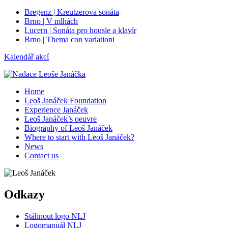
Bregenz | Kreutzerova sonáta
Brno | V mlhách
Lucern | Sonáta pro housle a klavír
Brno | Thema con variationi
Kalendář akcí
Home
Leoš Janáček Foundation
Experience Janáček
Leoš Janáček’s oeuvre
Biography of Leoš Janáček
Where to start with Leoš Janáček?
News
Contact us
Odkazy
Stáhnout logo NLJ
Logomanuál NLJ