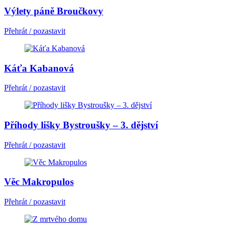
Výlety páně Broučkovy
Přehrát / pozastavit
Káťa Kabanová
Přehrát / pozastavit
Příhody lišky Bystroušky – 3. dějství
Přehrát / pozastavit
Věc Makropulos
Přehrát / pozastavit