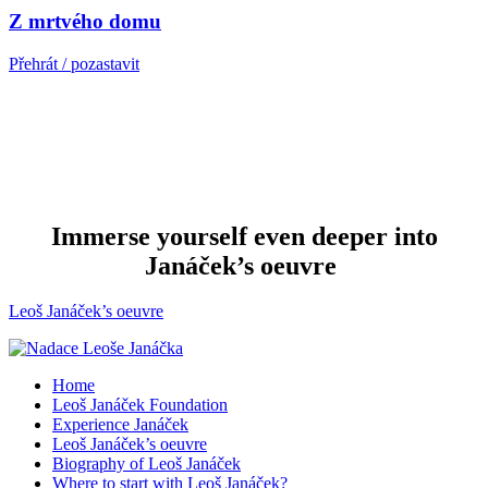
Z mrtvého domu
Přehrát / pozastavit
Immerse yourself even deeper into
Janáček’s oeuvre
Leoš Janáček’s oeuvre
Home
Leoš Janáček Foundation
Experience Janáček
Leoš Janáček’s oeuvre
Biography of Leoš Janáček
Where to start with Leoš Janáček?