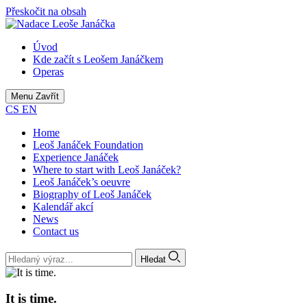
Přeskočit na obsah
Úvod
Kde začít s Leošem Janáčkem
Operas
Menu
Zavřít
CS
EN
Home
Leoš Janáček Foundation
Experience Janáček
Where to start with Leoš Janáček?
Leoš Janáček’s oeuvre
Biography of Leoš Janáček
Kalendář akcí
News
Contact us
Hledat
It is time.