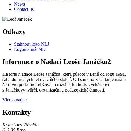
News
Contact us
Odkazy
Stáhnout logo NLJ
Logomanuál NLJ
Informace o Nadaci Leoše Janáčka2
Historie Nadace Leoše Janáčka, která působí v Brně od roku 1991,
sahá do třicátých let dvacátého století. Od samého začátku je naším
čestným posláním udržovat a rozvíjet hodnoty vycházející
z Janáčkovy tvůrčí, organizační a pedagogické činnosti.
Více o nadaci
Kontakty
Krkoškova 763/45a
613 00 Brno