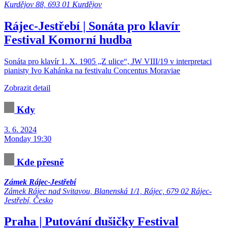
Kurdějov 88, 693 01 Kurdějov
Rájec-Jestřebí | Sonáta pro klavír
Festival
Komorní hudba
Sonáta pro klavír 1. X. 1905 „Z ulice“, JW VIII/19 v interpretaci
pianisty Ivo Kahánka na festivalu Concentus Moraviae
Zobrazit detail
Kdy
3. 6. 2024
Monday 19:30
Kde přesně
Zámek Rájec-Jestřebí
Zámek Rájec nad Svitavou, Blanenská 1/1, Rájec, 679 02 Rájec-
Jestřebí, Česko
Praha | Putování dušičky
Festival