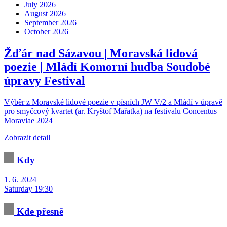
July 2026
August 2026
September 2026
October 2026
Žďár nad Sázavou | Moravská lidová
poezie | Mládí
Komorní hudba
Soudobé
úpravy
Festival
Výběr z Moravské lidové poezie v písních JW V/2 a Mládí v úpravě
pro smyčcový kvartet (ar. Kryštof Mařatka) na festivalu Concentus
Moraviae 2024
Zobrazit detail
Kdy
1. 6. 2024
Saturday 19:30
Kde přesně