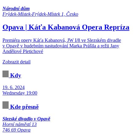
Národní dům
Frýdek-Místek-Frýdek-Místek 1, Česko
Opava | Káťa Kabanová
Opera
Repríza
Premiéra opery Káťa Kabanová, JW I/8 ve Slezském divadle
v Opavě v hudebním nastudování Marka Prášila a režii Jany
Andělové Pletichové
Zobrazit detail
Kdy
19. 6. 2024
Wednesday 19:00
Kde přesně
Slezské divadlo v Opavě
Horní náměstí 13
746 69 Opava