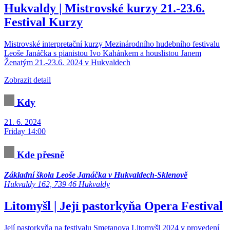
Hukvaldy | Mistrovské kurzy 21.-23.6.
Festival
Kurzy
Mistrovské interpretační kurzy Mezinárodního hudebního festivalu
Leoše Janáčka s pianistou Ivo Kahánkem a houslistou Janem
Ženatým 21.-23.6. 2024 v Hukvaldech
Zobrazit detail
Kdy
21. 6. 2024
Friday 14:00
Kde přesně
Základní škola Leoše Janáčka v Hukvaldech-Sklenově
Hukvaldy 162, 739 46 Hukvaldy
Litomyšl | Její pastorkyňa
Opera
Festival
Její pastorkyňa na festivalu Smetanova Litomyšl 2024 v provedení