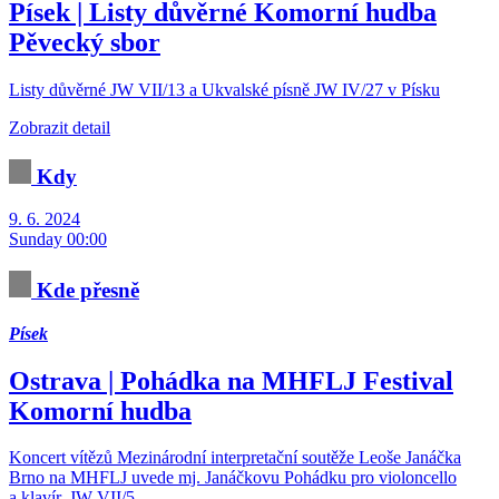
Písek | Listy důvěrné
Komorní hudba
Pěvecký sbor
Listy důvěrné JW VII/13 a Ukvalské písně JW IV/27 v Písku
Zobrazit detail
Kdy
9. 6. 2024
Sunday 00:00
Kde přesně
Písek
Ostrava | Pohádka na MHFLJ
Festival
Komorní hudba
Koncert vítězů Mezinárodní interpretační soutěže Leoše Janáčka
Brno na MHFLJ uvede mj. Janáčkovu Pohádku pro violoncello
a klavír, JW VII/5