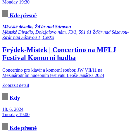
Monday 19:30
Kde přesně
Městské divadlo, Žďár nad Sázavou
Městské Divadlo, Doležalovo nám. 73/1, 591 01 Žďár nad Sázavou-
Žďár nad Sázavou 1, Česko
Frýdek-Místek | Concertino na MFLJ
Festival
Komorní hudba
Concertino pro klavír a komorní soubor, JW VII/11 na
Mezinárodním hudebním festivalu Leoše Janáčka 2024
Zobrazit detail
Kdy
18. 6. 2024
Tuesday 19:00
Kde přesně