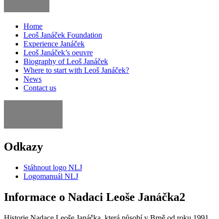
Home
Leoš Janáček Foundation
Experience Janáček
Leoš Janáček’s oeuvre
Biography of Leoš Janáček
Where to start with Leoš Janáček?
News
Contact us
Odkazy
Stáhnout logo NLJ
Logomanuál NLJ
Informace o Nadaci Leoše Janáčka2
Historie Nadace Leoše Janáčka, která působí v Brně od roku 1991,