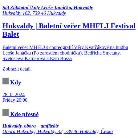
Sál Základní školy Leoše Janáčka, Hukvaldy
Hukvaldy 162, 739 46 Hukvaldy
Hukvaldy | Baletní večer MHFLJ
Festival
Balet
Baletní večer MHFLJ s choreografií Věry Kvarčákové na hudbu
Leoše Janáčka (Po zarostlém chodníčku), Bedřicha Smetany,
Svetoslava Karparova a Ezio Bossa
Zobrazit detail
Kdy
28. 6. 2024
Friday 20:00
Kde přesně
Hukvaldy, obora – amfiteátr
Obora Hukvaldy, Hukvaldy 32, 739 46 Hukvaldy, Česko