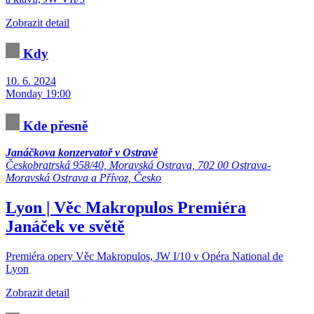
Zobrazit detail
Kdy
10. 6. 2024
Monday 19:00
Kde přesně
Janáčkova konzervatoř v Ostravě
Českobratrská 958/40, Moravská Ostrava, 702 00 Ostrava-
Moravská Ostrava a Přívoz, Česko
Lyon | Věc Makropulos
Premiéra
Janáček ve světě
Premiéra opery Věc Makropulos, JW I/10 v Opéra National de
Lyon
Zobrazit detail