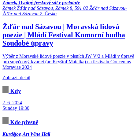
Zámek, Oválný freskový sál v prelatuře
Zámek Žďár nad Sázavou, Zámek 8, 591 02 Žďár nad Sázavou-
Žďár nad Sázavou 2, Česko
Žďár nad Sázavou | Moravská lidová
poezie | Mládí
Festival
Komorní hudba
Soudobé úpravy
Výběr z Moravské lidové poezie v písních JW V/2 a Mládí v úpravě
pro smyčcový kvartet (ar. Kryštof Mařatka) na festivalu Concentus
Moraviae 2024
Zobrazit detail
Kdy
2. 6. 2024
Sunday 19:30
Kde přesně
Kurdějov, Art Wine Hall