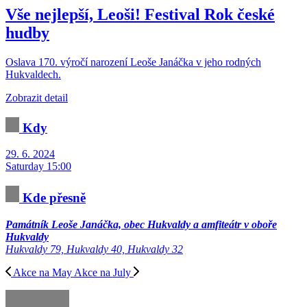
Vše nejlepší, Leoši!
Festival
Rok české
hudby
Oslava 170. výročí narození Leoše Janáčka v jeho rodných
Hukvaldech.
Zobrazit detail
Kdy
29. 6. 2024
Saturday 15:00
Kde přesně
Památník Leoše Janáčka, obec Hukvaldy a amfiteátr v oboře
Hukvaldy
Hukvaldy 79, Hukvaldy 40, Hukvaldy 32
Akce na May
Akce na July