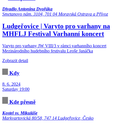
Divadlo Antonína Dvořáka
Smetanovo nám. 3104, 701 04 Moravská Ostrava a Přívoz
Ludgeřovice | Varyto pro varhany na
MHFLJ
Festival
Varhanní koncert
Varyto pro varhany JW VIII/3 v rámci varhanního koncert
Mezinárodního hudebního festivalu Leoše Janáčka
Zobrazit detail
Kdy
8. 6. 2024
Saturday 19:00
Kde přesně
Kostel sv. Mikuláše
Markvartovická 80/58, 747 14 Ludgeřovice, Česko