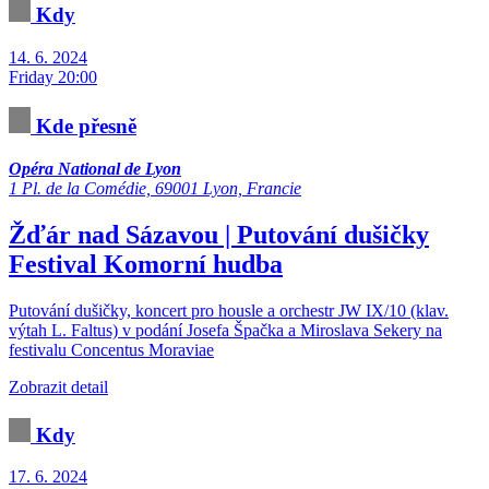
Kdy
14. 6. 2024
Friday 20:00
Kde přesně
Opéra National de Lyon
1 Pl. de la Comédie, 69001 Lyon, Francie
Žďár nad Sázavou | Putování dušičky
Festival
Komorní hudba
Putování dušičky, koncert pro housle a orchestr JW IX/10 (klav.
výtah L. Faltus) v podání Josefa Špačka a Miroslava Sekery na
festivalu Concentus Moraviae
Zobrazit detail
Kdy
17. 6. 2024