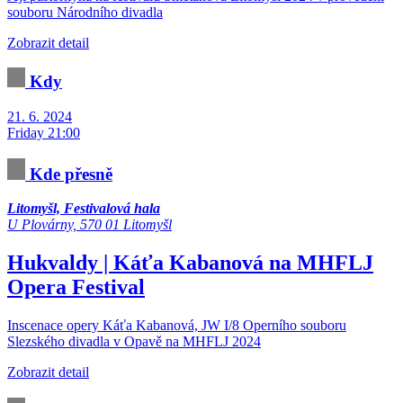
souboru Národního divadla
Zobrazit detail
Kdy
21. 6. 2024
Friday 21:00
Kde přesně
Litomyšl, Festivalová hala
U Plovárny, 570 01 Litomyšl
Hukvaldy | Káťa Kabanová na MHFLJ
Opera
Festival
Inscenace opery Káťa Kabanová, JW I/8 Operního souboru
Slezského divadla v Opavě na MHFLJ 2024
Zobrazit detail