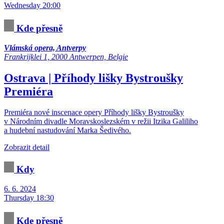
Wednesday 20:00
Kde přesně
Vlámská opera, Antverpy
Frankrijklei 1, 2000 Antwerpen, Belgie
Ostrava | Příhody lišky Bystroušky
Premiéra
Premiéra nové inscenace opery Příhody lišky Bystroušky
v Národním divadle Moravskoslezském v režii Itzika Galiliho
a hudební nastudování Marka Šedivého.
Zobrazit detail
Kdy
6. 6. 2024
Thursday 18:30
Kde přesně