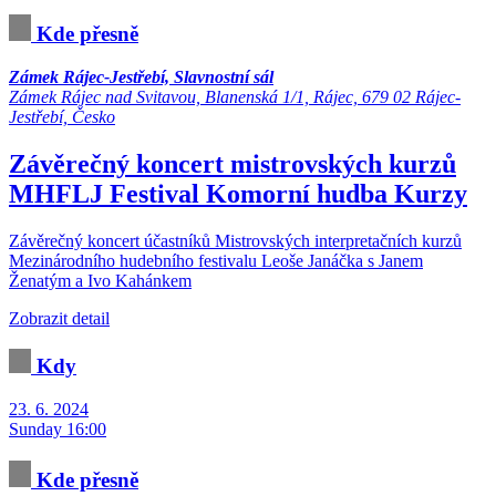
Kde přesně
Zámek Rájec-Jestřebí, Slavnostní sál
Zámek Rájec nad Svitavou, Blanenská 1/1, Rájec, 679 02 Rájec-
Jestřebí, Česko
Závěrečný koncert mistrovských kurzů
MHFLJ
Festival
Komorní hudba
Kurzy
Závěrečný koncert účastníků Mistrovských interpretačních kurzů
Mezinárodního hudebního festivalu Leoše Janáčka s Janem
Ženatým a Ivo Kahánkem
Zobrazit detail
Kdy
23. 6. 2024
Sunday 16:00
Kde přesně