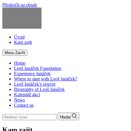
Přeskočit na obsah
Úvod
Kam zajít
Menu
Zavřít
Home
Leoš Janáček Foundation
Experience Janáček
Where to start with Leoš Janáček?
Leoš Janáček’s oeuvre
Biography of Leoš Janáček
Kalendář akcí
News
Contact us
Hledat
Kam zajít