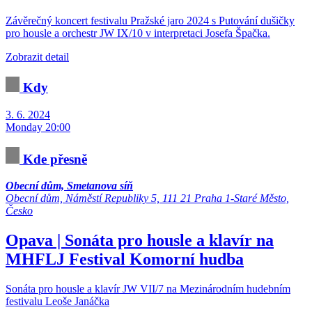
Závěrečný koncert festivalu Pražské jaro 2024 s Putování dušičky
pro housle a orchestr JW IX/10 v interpretaci Josefa Špačka.
Zobrazit detail
Kdy
3. 6. 2024
Monday 20:00
Kde přesně
Obecní dům, Smetanova síň
Obecní dům, Náměstí Republiky 5, 111 21 Praha 1-Staré Město,
Česko
Opava | Sonáta pro housle a klavír na
MHFLJ
Festival
Komorní hudba
Sonáta pro housle a klavír JW VII/7 na Mezinárodním hudebním
festivalu Leoše Janáčka