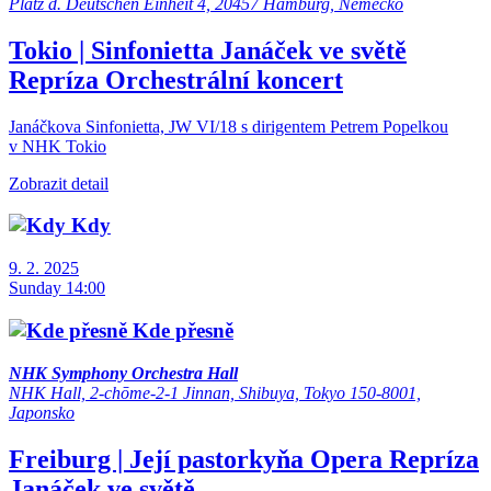
Platz d. Deutschen Einheit 4, 20457 Hamburg, Německo
Tokio | Sinfonietta
Janáček ve světě
Repríza
Orchestrální koncert
Janáčkova Sinfonietta, JW VI/18 s dirigentem Petrem Popelkou
v NHK Tokio
Zobrazit detail
Kdy
9. 2. 2025
Sunday 14:00
Kde přesně
NHK Symphony Orchestra Hall
NHK Hall, 2-chōme-2-1 Jinnan, Shibuya, Tokyo 150-8001,
Japonsko
Freiburg | Její pastorkyňa
Opera
Repríza
Janáček ve světě