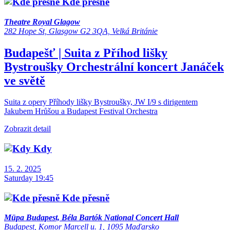
Kde přesně
Theatre Royal Glagow
282 Hope St, Glasgow G2 3QA, Velká Británie
Budapešť | Suita z Příhod lišky
Bystroušky
Orchestrální koncert
Janáček
ve světě
Suita z opery Příhody lišky Bystroušky, JW I/9 s dirigentem
Jakubem Hrůšou a Budapest Festival Orchestra
Zobrazit detail
Kdy
15. 2. 2025
Saturday 19:45
Kde přesně
Müpa Budapest, Béla Bartók National Concert Hall
Budapest, Komor Marcell u. 1, 1095 Maďarsko