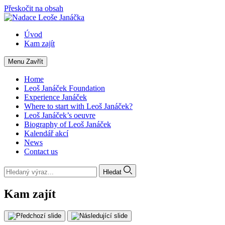
Přeskočit na obsah
Úvod
Kam zajít
Menu
Zavřít
Home
Leoš Janáček Foundation
Experience Janáček
Where to start with Leoš Janáček?
Leoš Janáček’s oeuvre
Biography of Leoš Janáček
Kalendář akcí
News
Contact us
Hledat
Kam zajít