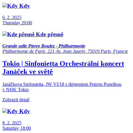
Kdy
6. 2. 2025
Thursday 20:00
Kde přesně
Grande salle Pierre Boulez - Philharmonie
Philharmonie de Paris, 221 Av. Jean Jaurès, 75019 Paris, Francie
Tokio | Sinfonietta
Orchestrální koncert
Janáček ve světě
Janáčkova Sinfonietta, JW VI/18 s dirigentem Petrem Popelkou
v NHK Tokio
Zobrazit detail
Kdy
8. 2. 2025
Saturday 18:00