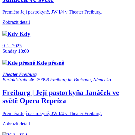
Premiéra Její pastrokyně, JW I/4 v Theater Freiburg.
Zobrazit detail
Kdy
9. 2. 2025
Sunday 18:00
Kde přesně
Theater Freiburg
Bertoldstraße 46, 79098 Freiburg im Breisgau, Německo
Freiburg | Její pastorkyňa
Janáček ve
světě
Opera
Repríza
Premiéra Její pastrokyně, JW I/4 v Theater Freiburg.
Zobrazit detail