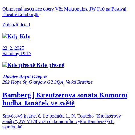
Obnovená inscenace opery Věc Makropulos, JW I/10 na Festival
Theatre Edinburgh.
Zobrazit detail
Kdy
22. 2. 2025
Saturday 19:15
Kde přesně
Theatre Royal Glagow
282 Hope St, Glasgow G2 3QA, Velká Británie
Bamberg | Kreutzerova sonáta
Komorní
hudba
Janáček ve světě
Smyčcový kvartet č. 1 z podnětu L. N. Tolstého “Kreutzerovy
sonáty”, JW VII/8 v rámci komorního cyklu Bamberských
symfoniků.