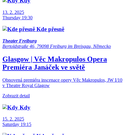
Kdy
13. 2. 2025
Thursday 19:30
Kde přesně
Theater Freiburg
Bertoldstraße 46, 79098 Freiburg im Breisgau, Německo
Glasgow | Věc Makropulos
Opera
Premiéra
Janáček ve světě
Obnovená premiéra inscenace opery Věc Makropulos, JW I/10
v Theatre Royal Glagow
Zobrazit detail
Kdy
15. 2. 2025
Saturday 19:15