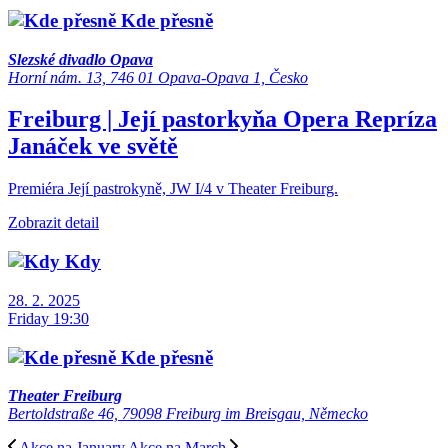
Kde přesně
Slezské divadlo Opava
Horní nám. 13, 746 01 Opava-Opava 1, Česko
Freiburg | Její pastorkyňa
Opera
Repríza
Janáček ve světě
Premiéra Její pastrokyně, JW I/4 v Theater Freiburg.
Zobrazit detail
Kdy
28. 2. 2025
Friday 19:30
Kde přesně
Theater Freiburg
Bertoldstraße 46, 79098 Freiburg im Breisgau, Německo
Akce na January
Akce na March