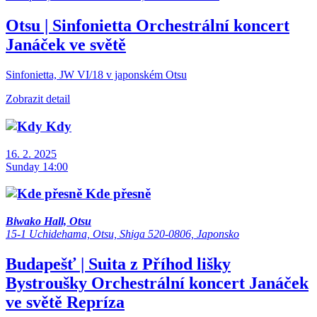
Otsu | Sinfonietta
Orchestrální koncert
Janáček ve světě
Sinfonietta, JW VI/18 v japonském Otsu
Zobrazit detail
Kdy
16. 2. 2025
Sunday 14:00
Kde přesně
Biwako Hall, Otsu
15-1 Uchidehama, Otsu, Shiga 520-0806, Japonsko
Budapešť | Suita z Příhod lišky
Bystroušky
Orchestrální koncert
Janáček
ve světě
Repríza