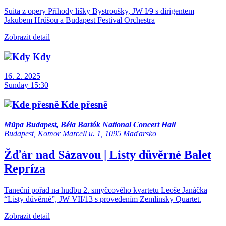
Suita z opery Příhody lišky Bystroušky, JW I/9 s dirigentem
Jakubem Hrůšou a Budapest Festival Orchestra
Zobrazit detail
Kdy
16. 2. 2025
Sunday 15:30
Kde přesně
Müpa Budapest, Béla Bartók National Concert Hall
Budapest, Komor Marcell u. 1, 1095 Maďarsko
Žďár nad Sázavou | Listy důvěrné
Balet
Repríza
Taneční pořad na hudbu 2. smyčcového kvartetu Leoše Janáčka
“Listy důvěrné”, JW VII/13 s provedením Zemlinsky Quartet.
Zobrazit detail