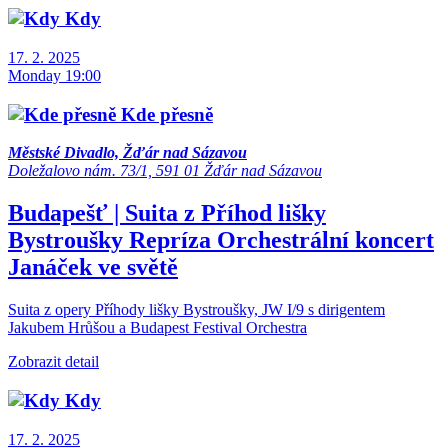
Kdy
17. 2. 2025
Monday 19:00
Kde přesně
Městské Divadlo, Žďár nad Sázavou
Doležalovo nám. 73/1, 591 01 Žďár nad Sázavou
Budapešť | Suita z Příhod lišky
Bystroušky
Repríza
Orchestrální koncert
Janáček ve světě
Suita z opery Příhody lišky Bystroušky, JW I/9 s dirigentem
Jakubem Hrůšou a Budapest Festival Orchestra
Zobrazit detail
Kdy
17. 2. 2025