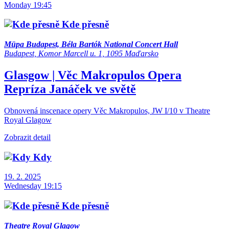
Monday 19:45
Kde přesně
Müpa Budapest, Béla Bartók National Concert Hall
Budapest, Komor Marcell u. 1, 1095 Maďarsko
Glasgow | Věc Makropulos
Opera
Repríza
Janáček ve světě
Obnovená inscenace opery Věc Makropulos, JW I/10 v Theatre
Royal Glagow
Zobrazit detail
Kdy
19. 2. 2025
Wednesday 19:15
Kde přesně
Theatre Royal Glagow