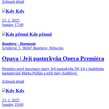
Zobrazit detail
Kdy
23. 2. 2025
Sunday 17:00
Kde přesně
Bamberg - Harmonie
Schillerpl. 5, 96047 Bamberg, Německo
Opava | Její pastorkyňa
Opera
Premiéra
Premiéra nové inscenace opery Její pastorkyňa JW I/4 v hudebním
nastudování Marka Prášila a režii Jany Andělové.
Zobrazit detail
Kdy
23. 2. 2025
Sunday 19:00