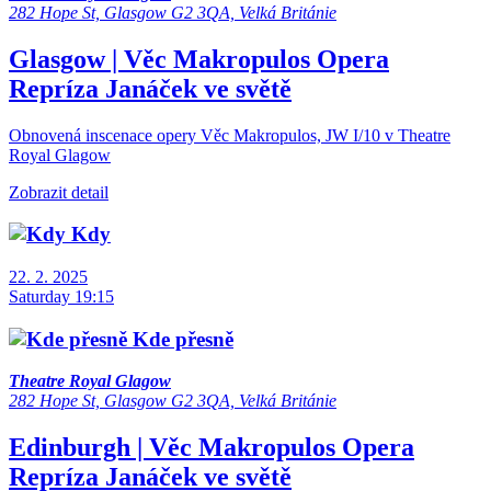
282 Hope St, Glasgow G2 3QA, Velká Británie
Glasgow | Věc Makropulos
Opera
Repríza
Janáček ve světě
Obnovená inscenace opery Věc Makropulos, JW I/10 v Theatre
Royal Glagow
Zobrazit detail
Kdy
22. 2. 2025
Saturday 19:15
Kde přesně
Theatre Royal Glagow
282 Hope St, Glasgow G2 3QA, Velká Británie
Edinburgh | Věc Makropulos
Opera
Repríza
Janáček ve světě