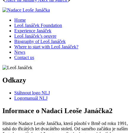
Home
Leoš Janáček Foundation
Experience Janáček
Leoš Janáček’s oeuvre
Biography of Leoš Janáček
Where to start with Leoš Janáček?
News
Contact us
Odkazy
Stáhnout logo NLJ
Logomanuál NLJ
Informace o Nadaci Leoše Janáčka2
Historie Nadace Leoše Janáčka, která působí v Brně od roku 1991,
sahá do třicátých let dvacátého století. Od samého začátku je naším