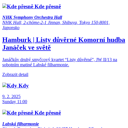
Kde přesně
NHK Symphony Orchestra Hall
NHK Hall, 2-chōme-2-1 Jinnan, Shibuya, Tokyo 150-8001,
Japonsko
Hamburk | Listy důvěrné
Komorní hudba
Janáček ve světě
Janáčkův druhý smyčcový kvartet “Listy důvěrné”, JW II/13 na
sobotním matiné Labské filharmonie.
Zobrazit detail
Kdy
9. 2. 2025
Sunday 11:00
Kde přesně
Labská filharmonie