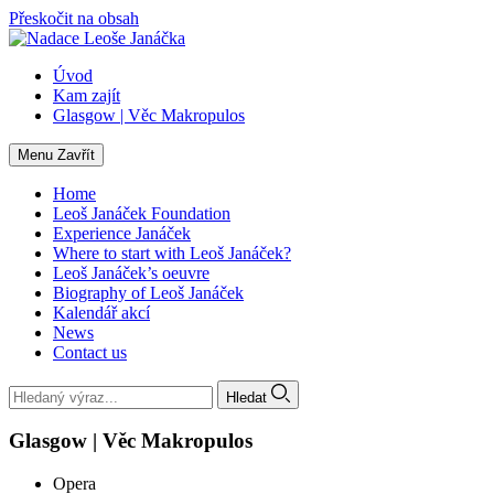
Přeskočit na obsah
Úvod
Kam zajít
Glasgow | Věc Makropulos
Menu
Zavřít
Home
Leoš Janáček Foundation
Experience Janáček
Where to start with Leoš Janáček?
Leoš Janáček’s oeuvre
Biography of Leoš Janáček
Kalendář akcí
News
Contact us
Hledat
Glasgow | Věc Makropulos
Opera