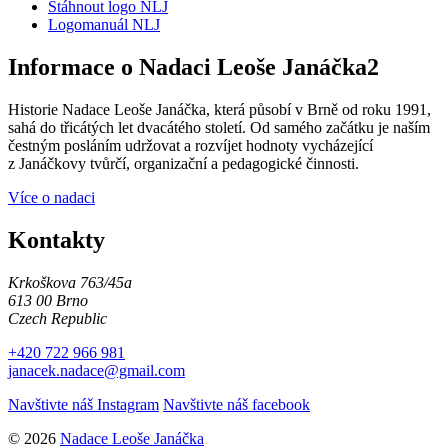
Stáhnout logo NLJ
Logomanuál NLJ
Informace o Nadaci Leoše Janáčka2
Historie Nadace Leoše Janáčka, která působí v Brně od roku 1991,
sahá do třicátých let dvacátého století. Od samého začátku je naším
čestným posláním udržovat a rozvíjet hodnoty vycházející
z Janáčkovy tvůrčí, organizační a pedagogické činnosti.
Více o nadaci
Kontakty
Krkoškova 763/45a
613 00 Brno
Czech Republic
+420 722 966 981
janacek.nadace@gmail.com
Navštivte náš Instagram
Navštivte náš facebook
© 2026
Nadace Leoše Janáčka