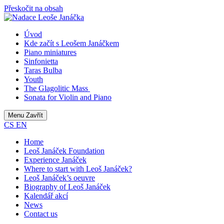
Přeskočit na obsah
Úvod
Kde začít s Leošem Janáčkem
Piano miniatures
Sinfonietta
Taras Bulba
Youth
The Glagolitic Mass
Sonata for Violin and Piano
Menu
Zavřít
CS
EN
Home
Leoš Janáček Foundation
Experience Janáček
Where to start with Leoš Janáček?
Leoš Janáček’s oeuvre
Biography of Leoš Janáček
Kalendář akcí
News
Contact us