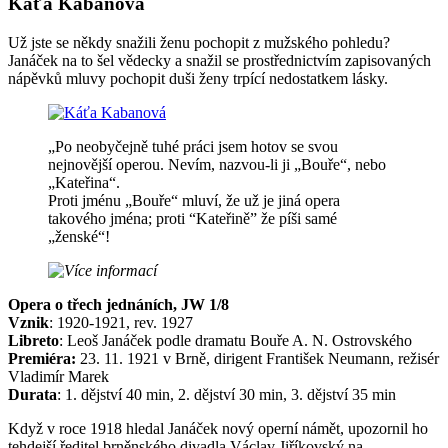
Káťa Kabanová
Už jste se někdy snažili ženu pochopit z mužského pohledu?
Janáček na to šel vědecky a snažil se prostřednictvím zapisovaných
nápěvků mluvy pochopit duši ženy trpící nedostatkem lásky.
„Po neobyčejně tuhé práci jsem hotov se svou
nejnovější operou. Nevím, nazvou-li ji „Bouře“, nebo
„Kateřina“.
Proti jménu „Bouře“ mluví, že už je jiná opera
takového jména; proti “Kateřině” že píši samé
„ženské“!
Opera o třech jednáních, JW 1/8
Vznik
: 1920-1921, rev. 1927
Libreto
: Leoš Janáček podle dramatu Bouře A. N. Ostrovského
Premiéra:
23. 11. 1921 v Brně, dirigent František Neumann, režisér
Vladimír Marek
Durata
: 1. dějství 40 min, 2. dějství 30 min, 3. dějství 35 min
Když v roce 1918 hledal Janáček nový operní námět, upozornil ho
tehdejší ředitel brněnského divadla Václav Jiříkovský na