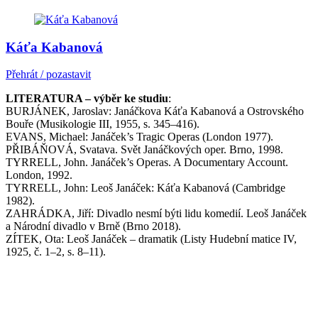
Káťa Kabanová
Přehrát / pozastavit
LITERATURA – výběr ke studiu
:
BURJÁNEK, Jaroslav: Janáčkova Káťa Kabanová a Ostrovského
Bouře (Musikologie III, 1955, s. 345–416).
EVANS, Michael: Janáček’s Tragic Operas (London 1977).
PŘIBÁŇOVÁ, Svatava. Svět Janáčkových oper. Brno, 1998.
TYRRELL, John. Janáček’s Operas. A Documentary Account.
London, 1992.
TYRRELL, John: Leoš Janáček: Káťa Kabanová (Cambridge
1982).
ZAHRÁDKA, Jiří: Divadlo nesmí býti lidu komedií. Leoš Janáček
a Národní divadlo v Brně (Brno 2018).
ZÍTEK, Ota: Leoš Janáček – dramatik (Listy Hudební matice IV,
1925, č. 1–2, s. 8–11).