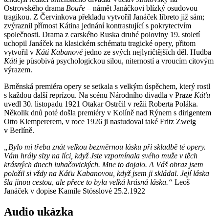
Ostrovského drama
Bouře
– námět Janáčkovi blízký osudovou
tragikou. Z Červinkova překladu vytvořil Janáček libreto již sám;
zvýraznil přímost Kátina jednání kontrastující s pokrytectvím
společnosti. Drama z carského Ruska druhé poloviny 19. století
uchopil Janáček na klasickém schématu tragické opery, přitom
vytvořil v
Káti Kabanové
jedno ze svých nejlyričtějších děl. Hudba
Káti
je působivá psychologickou silou, niterností a vroucím citovým
výrazem.
Brněnská premiéra opery se setkala s velkým úspěchem, který rostl
s každou další reprízou. Na scénu Národního divadla v Praze
Káťu
uvedl 30. listopadu 1921 Otakar Ostrčil v režii Roberta Poláka.
Několik dnů poté došla premiéry v Kolíně nad Rýnem s dirigentem
Otto Klempererem, v roce 1926 ji nastudoval také Fritz Zweig
v Berlíně.
„Bylo mi třeba znát velkou bezměrnou lásku při skladbě té opery.
Vám hrály slzy na líci, když Jste vzpomínala svého muže v těch
krásných dnech luhačovických. Mne to dojalo. A Váš obraz jsem
položil si vždy na Káťu Kabanovou, když jsem ji skládal. Její láska
šla jinou cestou, ale přece to byla velká krásná láska.“
Leoš
Janáček v dopise Kamile Stösslové 25.2.1922
Audio ukázka