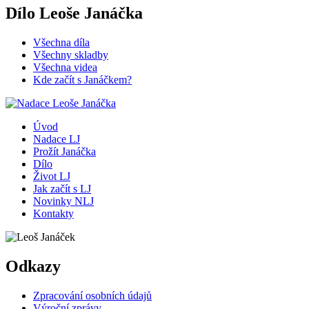
Dílo Leoše Janáčka
Všechna díla
Všechny skladby
Všechna videa
Kde začít s Janáčkem?
Úvod
Nadace LJ
Prožít Janáčka
Dílo
Život LJ
Jak začít s LJ
Novinky NLJ
Kontakty
Odkazy
Zpracování osobních údajů
Výroční zprávy