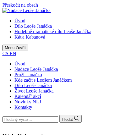
Přeskočit na obsah
Úvod
Dílo Leoše Janáčka
Hudebně dramatické dílo Leoše Janáčka
Káťa Kabanová
Menu
Zavřít
CS
EN
Úvod
Nadace Leoše Janáčka
Prožít Janáčka
Kde začít s Leošem Janáčkem
Dílo Leoše Janáčka
Život Leoše Janáčka
Kalendář akcí
Novinky NLJ
Kontakty
Hledat