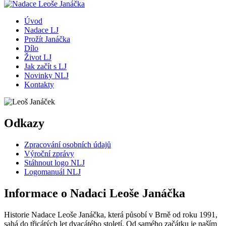
Úvod
Nadace LJ
Prožít Janáčka
Dílo
Život LJ
Jak začít s LJ
Novinky NLJ
Kontakty
Odkazy
Zpracování osobních údajů
Výroční zprávy
Stáhnout logo NLJ
Logomanuál NLJ
Informace o Nadaci Leoše Janáčka
Historie Nadace Leoše Janáčka, která působí v Brně od roku 1991,
sahá do třicátých let dvacátého století. Od samého začátku je naším