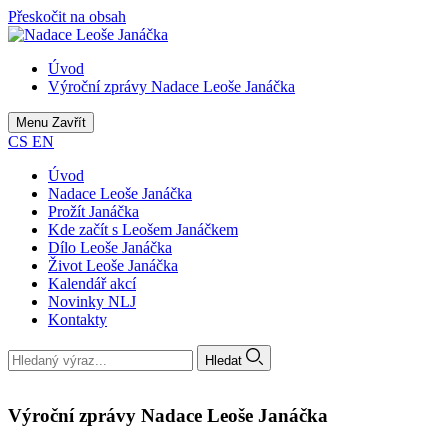
Přeskočit na obsah
Úvod
Výroční zprávy Nadace Leoše Janáčka
Menu
Zavřít
CS
EN
Úvod
Nadace Leoše Janáčka
Prožít Janáčka
Kde začít s Leošem Janáčkem
Dílo Leoše Janáčka
Život Leoše Janáčka
Kalendář akcí
Novinky NLJ
Kontakty
Hledat
Výroční zprávy Nadace Leoše Janáčka