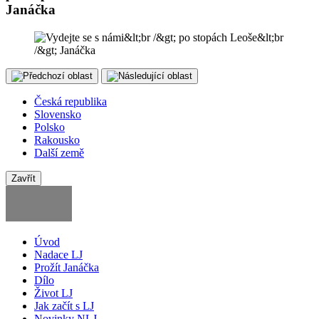
Janáčka
Česká republika
Slovensko
Polsko
Rakousko
Další země
Zavřít
Úvod
Nadace LJ
Prožít Janáčka
Dílo
Život LJ
Jak začít s LJ
Novinky NLJ