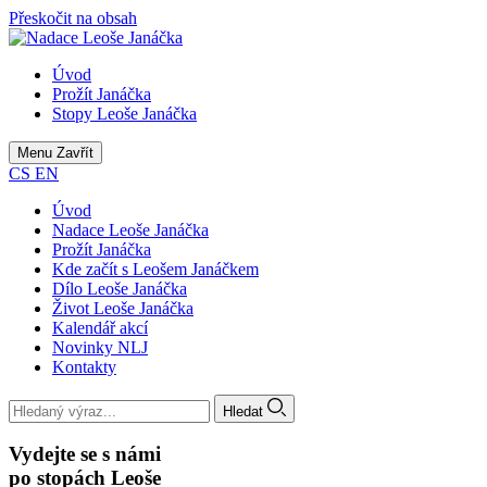
Přeskočit na obsah
Úvod
Prožít Janáčka
Stopy Leoše Janáčka
Menu
Zavřít
CS
EN
Úvod
Nadace Leoše Janáčka
Prožít Janáčka
Kde začít s Leošem Janáčkem
Dílo Leoše Janáčka
Život Leoše Janáčka
Kalendář akcí
Novinky NLJ
Kontakty
Hledat
Vydejte se s námi
po stopách Leoše