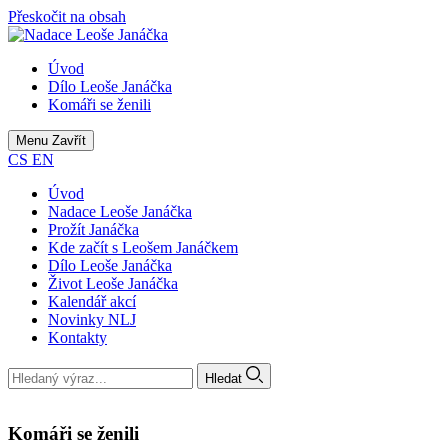
Přeskočit na obsah
Úvod
Dílo Leoše Janáčka
Komáři se ženili
Menu
Zavřít
CS
EN
Úvod
Nadace Leoše Janáčka
Prožít Janáčka
Kde začít s Leošem Janáčkem
Dílo Leoše Janáčka
Život Leoše Janáčka
Kalendář akcí
Novinky NLJ
Kontakty
Hledat
Komáři se ženili