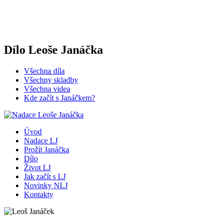
Dílo Leoše Janáčka
Všechna díla
Všechny skladby
Všechna videa
Kde začít s Janáčkem?
Úvod
Nadace LJ
Prožít Janáčka
Dílo
Život LJ
Jak začít s LJ
Novinky NLJ
Kontakty