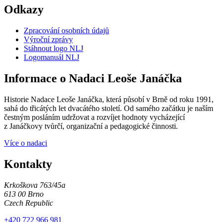
Odkazy
Zpracování osobních údajů
Výroční zprávy
Stáhnout logo NLJ
Logomanuál NLJ
Informace o Nadaci Leoše Janáčka
Historie Nadace Leoše Janáčka, která působí v Brně od roku 1991,
sahá do třicátých let dvacátého století. Od samého začátku je naším
čestným posláním udržovat a rozvíjet hodnoty vycházející
z Janáčkovy tvůrčí, organizační a pedagogické činnosti.
Více o nadaci
Kontakty
Krkoškova 763/45a
613 00 Brno
Czech Republic
+420 722 966 981