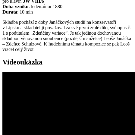
pro klavír,
JW VIII/6
Doba vzniku
: leden-únor 1880
Durata
: 10 min
Skladba pochází z doby Janáčkových studií na konzervatoři
v Lipsku a skladatel ji považoval za své první zralé dílo, své opus č.
1 s podtitulem „Zdeňčiny variace“. Je tak jedinou dochovanou
skladbou věnovanou snoubence (pozdější manželce) Leoše Janáčka
– Zdeňce Schulzové. K hudebnímu tématu kompozice se pak Leoš
vracel celý život.
Videoukázka