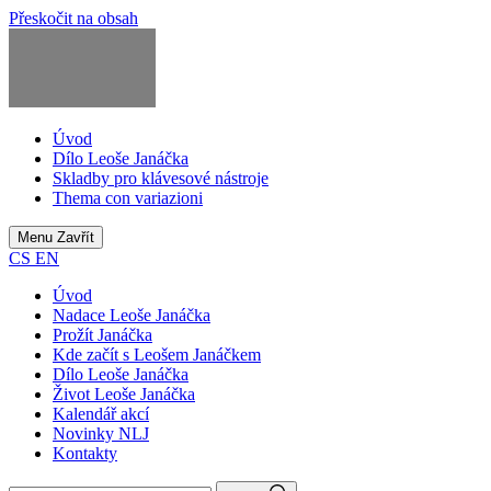
Přeskočit na obsah
Úvod
Dílo Leoše Janáčka
Skladby pro klávesové nástroje
Thema con variazioni
Menu
Zavřít
CS
EN
Úvod
Nadace Leoše Janáčka
Prožít Janáčka
Kde začít s Leošem Janáčkem
Dílo Leoše Janáčka
Život Leoše Janáčka
Kalendář akcí
Novinky NLJ
Kontakty