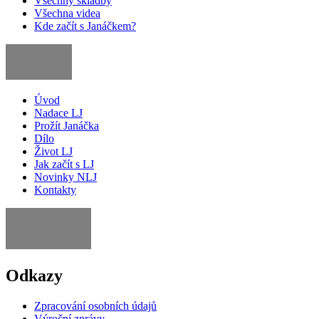
Všechny skladby
Všechna videa
Kde začít s Janáčkem?
Úvod
Nadace LJ
Prožít Janáčka
Dílo
Život LJ
Jak začít s LJ
Novinky NLJ
Kontakty
Odkazy
Zpracování osobních údajů
Výroční zprávy