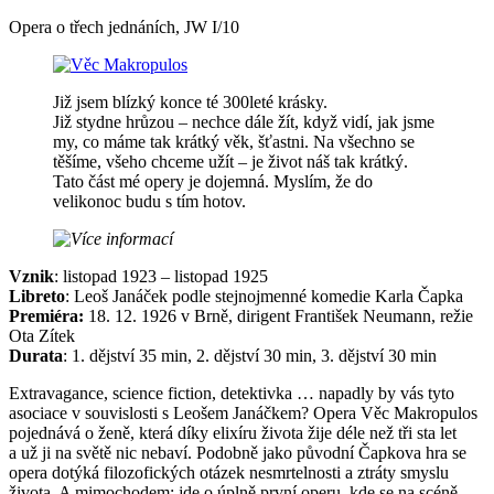
Opera o třech jednáních, JW I/10
Již jsem blízký konce té 300leté krásky.
Již stydne hrůzou – nechce dále žít, když vidí, jak jsme
my, co máme tak krátký věk, šťastni. Na všechno se
těšíme, všeho chceme užít – je život náš tak krátký.
Tato část mé opery je dojemná. Myslím, že do
velikonoc budu s tím hotov.
Vznik
: listopad 1923 – listopad 1925
Libreto
: Leoš Janáček podle stejnojmenné komedie Karla Čapka
Premiéra:
18. 12. 1926 v Brně, dirigent František Neumann, režie
Ota Zítek
Durata
: 1. dějství 35 min, 2. dějství 30 min, 3. dějství 30 min
Extravagance, science fiction, detektivka … napadly by vás tyto
asociace v souvislosti s Leošem Janáčkem? Opera Věc Makropulos
pojednává o ženě, která díky elixíru života žije déle než tři sta let
a už ji na světě nic nebaví. Podobně jako původní Čapkova hra se
opera dotýká filozofických otázek nesmrtelnosti a ztráty smyslu
života. A mimochodem: jde o úplně první operu, kde se na scéně