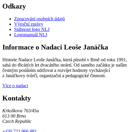
Odkazy
Zpracování osobních údajů
Výroční zprávy
Stáhnout logo NLJ
Logomanuál NLJ
Informace o Nadaci Leoše Janáčka
Historie Nadace Leoše Janáčka, která působí v Brně od roku 1991,
sahá do třicátých let dvacátého století. Od samého začátku je naším
čestným posláním udržovat a rozvíjet hodnoty vycházející
z Janáčkovy tvůrčí, organizační a pedagogické činnosti.
Více o nadaci
Kontakty
Krkoškova 763/45a
613 00 Brno
Czech Republic
+420 722 966 981