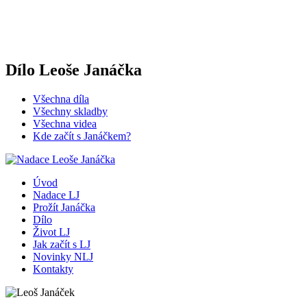
Dílo Leoše Janáčka
Všechna díla
Všechny skladby
Všechna videa
Kde začít s Janáčkem?
Úvod
Nadace LJ
Prožít Janáčka
Dílo
Život LJ
Jak začít s LJ
Novinky NLJ
Kontakty