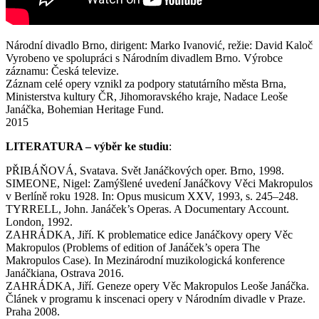
Národní divadlo Brno, dirigent: Marko Ivanović, režie: David Kaloč
Vyrobeno ve spolupráci s Národním divadlem Brno. Výrobce
záznamu: Česká televize.
Záznam celé opery vznikl za podpory statutárního města Brna,
Ministerstva kultury ČR, Jihomoravského kraje, Nadace Leoše
Janáčka, Bohemian Heritage Fund.
2015
LITERATURA – výběr ke studiu
:
PŘIBÁŇOVÁ, Svatava. Svět Janáčkových oper. Brno, 1998.
SIMEONE, Nigel: Zamýšlené uvedení Janáčkovy Věci Makropulos
v Berlíně roku 1928. In: Opus musicum XXV, 1993, s. 245–248.
TYRRELL, John. Janáček’s Operas. A Documentary Account.
London, 1992.
ZAHRÁDKA, Jiří. K problematice edice Janáčkovy opery Věc
Makropulos (Problems of edition of Janáček’s opera The
Makropulos Case). In Mezinárodní muzikologická konference
Janáčkiana, Ostrava 2016.
ZAHRÁDKA, Jiří. Geneze opery Věc Makropulos Leoše Janáčka.
Článek v programu k inscenaci opery v Národním divadle v Praze.
Praha 2008.