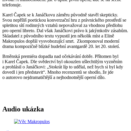
telefonuje.
Karel Čapek se k Janáčkovu záměru původně stavěl skepticky.
Svou nepříliš poetickou konverzační hru z právnického prostředí se
spletitou sítí rodinných vztahů nepovažoval za vhodnou předlohu
pro operní libreto. Dal však Janáčkovi právo k jakýmkoliv zásahům.
Skladatel z původního textu vypustil jen několik míst a Elině
Makropulos dopřál vysvobozující smrt. Zkomponoval moderní
drama kompozičně blízké hudební avantgardě 20. let 20. století.
Brněnská premiéra dopadla nad očekávání dobře. Přítomen byl
i Karel Čapek. Dle svědectví byl okouzlen ušlechtilým vyzněním
a prohlásil o Janáčkovi: „Stokrát líp to udělal, než bych si byl kdy
dovedl i jen představit“. Mnoho recenzentů se shodlo, že jde
o autorovo nejdramatičtější a nejhodnotnější operní dílo.
Audio ukázka