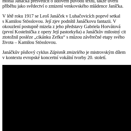
mohla Janáčka přesvědčit o lidovém původu textu, takže uvěřil
příběhu jako svědectví o zmizení venkovského mládence Janíčka.
V létě roku 1917 se Leoš Janáček v Luhačovicích poprvé setkal
s Kamilou Stösslovou. Její zjev podnítil Janáčkovu fantazii. V
okouzlení postupně mizela z jeho představy Gabriela Horvátová
(první Kostelnička z opery Její pastorkyňa) a Janáčkův milostný cit
ztotožnil posléze „cikánku Zefku“ s múzou závěrečné etapy svého
života – Kamilou Stösslovou.
Janáčkův písňový cyklus
Zápisník zmizelého
je mistrovským dílem
v kontextu evropské koncertní vokální tvorby 20. století.