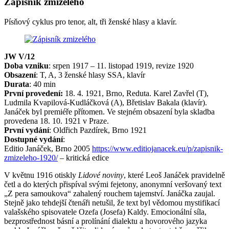
Zápisník zmizelého
Písňový cyklus pro tenor, alt, tři ženské hlasy a klavír.
JW V/12
Doba vzniku
: srpen 1917 – 11. listopad 1919, revize 1920
Obsazení
: T, A, 3 ženské hlasy SSA, klavír
Durata
: 40 min
První provedení:
18. 4. 1921, Brno, Reduta. Karel Zavřel (T),
Ludmila Kvapilová-Kudláčková (A), Břetislav Bakala (klavír).
Janáček byl premiéře přítomen. Ve stejném obsazení byla skladba
provedena 18. 10. 1921 v Praze.
První vydání
: Oldřich Pazdírek, Brno 1921
Dostupné vydání
:
Editio Janáček, Brno 2005
https://www.editiojanacek.eu/p/zapisnik-
zmizeleho-1920/
– kritická edice
V květnu 1916 otiskly
Lidové noviny
, které Leoš Janáček pravidelně
četl a do kterých přispíval svými fejetony, anonymní veršovaný text
„Z pera samoukova“ zahalený rouchem tajemství. Janáčka zaujal.
Stejně jako tehdejší čtenáři netušil, že text byl vědomou mystifikací
valašského spisovatele Ozefa (Josefa) Kaldy. Emocionální síla,
bezprostřednost básní a prolínání dialektu a hovorového jazyka