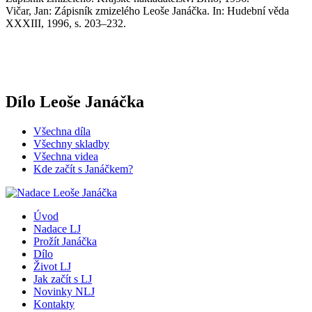
Vičar, Jan: Zápisník zmizelého Leoše Janáčka. In: Hudební věda
XXXIII, 1996, s. 203–232.
Dílo Leoše Janáčka
Všechna díla
Všechny skladby
Všechna videa
Kde začít s Janáčkem?
Úvod
Nadace LJ
Prožít Janáčka
Dílo
Život LJ
Jak začít s LJ
Novinky NLJ
Kontakty