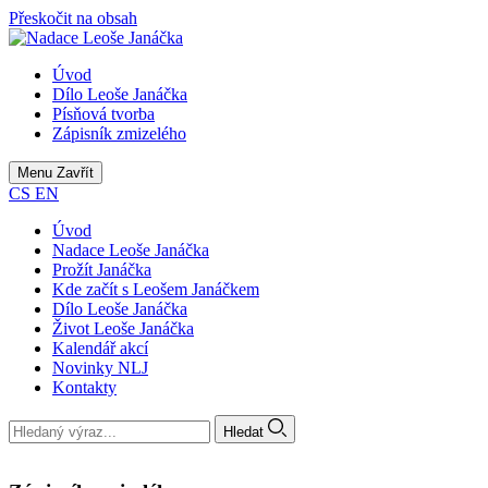
Přeskočit na obsah
Úvod
Dílo Leoše Janáčka
Písňová tvorba
Zápisník zmizelého
Menu
Zavřít
CS
EN
Úvod
Nadace Leoše Janáčka
Prožít Janáčka
Kde začít s Leošem Janáčkem
Dílo Leoše Janáčka
Život Leoše Janáčka
Kalendář akcí
Novinky NLJ
Kontakty
Hledat