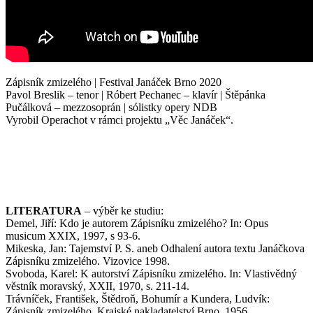
Zápisník zmizelého | Festival Janáček Brno 2020
Pavol Breslik – tenor | Róbert Pechanec – klavír | Štěpánka
Pučálková – mezzosoprán | sólistky opery NDB
Vyrobil Operachot v rámci projektu „Věc Janáček“.
LITERATURA
– výběr ke studiu:
Demel, Jiří: Kdo je autorem Zápisníku zmizelého? In: Opus
musicum XXIX, 1997, s 93-6.
Mikeska, Jan: Tajemství P. S. aneb Odhalení autora textu Janáčkova
Zápisníku zmizelého. Vizovice 1998.
Svoboda, Karel: K autorství Zápisníku zmizelého. In: Vlastivědný
věstník moravský, XXII, 1970, s. 211-14.
Trávníček, František, Štědroň, Bohumír a Kundera, Ludvík:
Zápisník zmizelého. Krajské nakladatelství Brno, 1956.