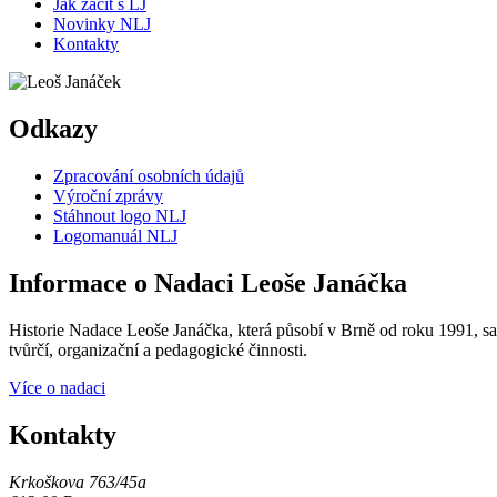
Jak začít s LJ
Novinky NLJ
Kontakty
Odkazy
Zpracování osobních údajů
Výroční zprávy
Stáhnout logo NLJ
Logomanuál NLJ
Informace o Nadaci Leoše Janáčka
Historie Nadace Leoše Janáčka, která působí v Brně od roku 1991, sah
tvůrčí, organizační a pedagogické činnosti.
Více o nadaci
Kontakty
Krkoškova 763/45a