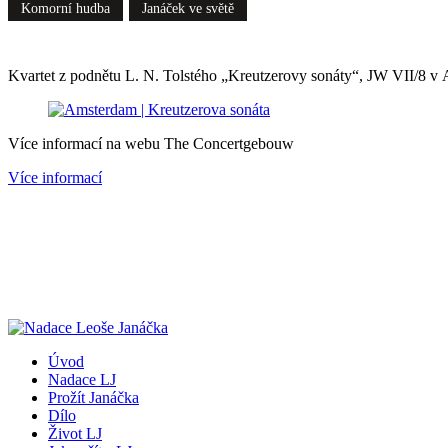
Komorní hudba
Janáček ve světě
Kvartet z podnětu L. N. Tolstého „Kreutzerovy sonáty“, JW VII/8 v
Více informací na webu The Concertgebouw
Více informací
Úvod
Nadace LJ
Prožít Janáčka
Dílo
Život LJ