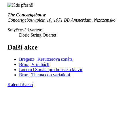
The Concertgebouw
Concertgebouwplein 10, 1071 BB Amsterdam, Nizozemsko
Smyčcové kvarteto:
Doric String Quartet
Další akce
Bregenz | Kreutzerova sonáta
Brno | V mlhách
Lucern | Sonáta pro housle a klavír
Brno | Thema con variationi
Kalendář akcí