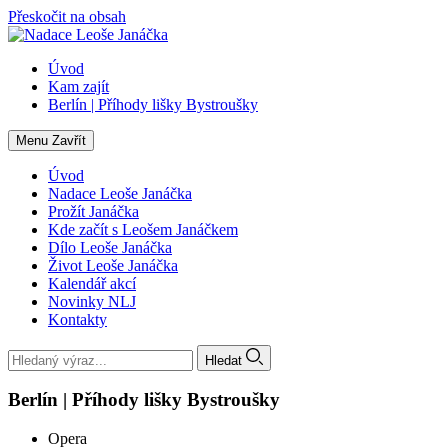
Přeskočit na obsah
Úvod
Kam zajít
Berlín | Příhody lišky Bystroušky
Menu
Zavřít
Úvod
Nadace Leoše Janáčka
Prožít Janáčka
Kde začít s Leošem Janáčkem
Dílo Leoše Janáčka
Život Leoše Janáčka
Kalendář akcí
Novinky NLJ
Kontakty
Hledat
Berlín | Příhody lišky Bystroušky
Opera