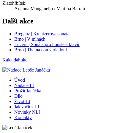
Zlatohřbítek:
Arianna Manganello / Martina Baroni
Další akce
Bregenz | Kreutzerova sonáta
Brno | V mlhách
Lucern | Sonáta pro housle a klavír
Brno | Thema con variationi
Kalendář akcí
Úvod
Nadace LJ
Prožít Janáčka
Dílo
Život LJ
Jak začít s LJ
Novinky NLJ
Kontakty