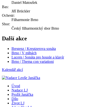
Daniel Matoušek
Bas:
Jiří Brückler
Ochestr:
Filharmonie Brno
Sbor:
Český filharmonický sbor Brno
Další akce
Bregenz | Kreutzerova sonáta
Brno | V mlhách
Lucern | Sonáta pro housle a klavír
Brno | Thema con variationi
Kalendář akcí
Úvod
Nadace LJ
Prožít Janáčka
Dílo
Život LJ