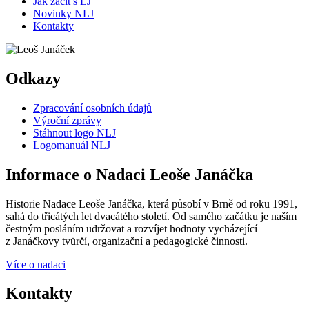
Jak začít s LJ
Novinky NLJ
Kontakty
Odkazy
Zpracování osobních údajů
Výroční zprávy
Stáhnout logo NLJ
Logomanuál NLJ
Informace o Nadaci Leoše Janáčka
Historie Nadace Leoše Janáčka, která působí v Brně od roku 1991,
sahá do třicátých let dvacátého století. Od samého začátku je naším
čestným posláním udržovat a rozvíjet hodnoty vycházející
z Janáčkovy tvůrčí, organizační a pedagogické činnosti.
Více o nadaci
Kontakty