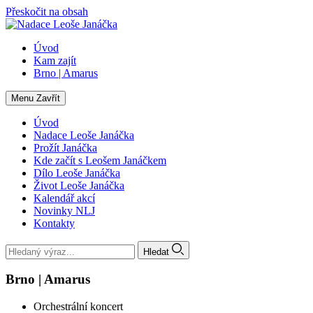
Přeskočit na obsah
Úvod
Kam zajít
Brno | Amarus
Menu
Zavřít
Úvod
Nadace Leoše Janáčka
Prožít Janáčka
Kde začít s Leošem Janáčkem
Dílo Leoše Janáčka
Život Leoše Janáčka
Kalendář akcí
Novinky NLJ
Kontakty
Hledat
Brno | Amarus
Orchestrální koncert