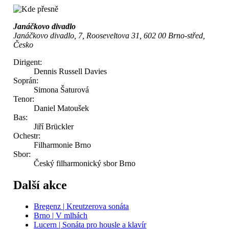
Janáčkovo divadlo
Janáčkovo divadlo, 7, Rooseveltova 31, 602 00 Brno-střed,
Česko
Dirigent:
Dennis Russell Davies
Soprán:
Simona Šaturová
Tenor:
Daniel Matoušek
Bas:
Jiří Brückler
Ochestr:
Filharmonie Brno
Sbor:
Český filharmonický sbor Brno
Další akce
Bregenz | Kreutzerova sonáta
Brno | V mlhách
Lucern | Sonáta pro housle a klavír