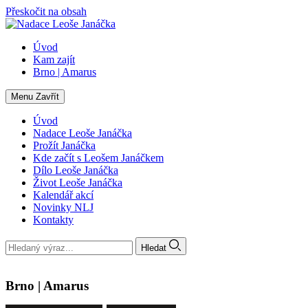
Přeskočit na obsah
Úvod
Kam zajít
Brno | Amarus
Menu
Zavřít
Úvod
Nadace Leoše Janáčka
Prožít Janáčka
Kde začít s Leošem Janáčkem
Dílo Leoše Janáčka
Život Leoše Janáčka
Kalendář akcí
Novinky NLJ
Kontakty
Hledat
Brno | Amarus