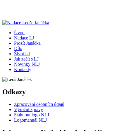
Úvod
Nadace LJ
Prožít Janáčka
Dílo
Život LJ
Jak začít s LJ
Novinky NLJ
Kontakty
Odkazy
Zpracování osobních údajů
Výroční zprávy
Stáhnout logo NLJ
Logomanuál NLJ