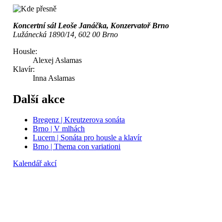
Koncertní sál Leoše Janáčka, Konzervatoř Brno
Lužánecká 1890/14, 602 00 Brno
Housle:
Alexej Aslamas
Klavír:
Inna Aslamas
Další akce
Bregenz | Kreutzerova sonáta
Brno | V mlhách
Lucern | Sonáta pro housle a klavír
Brno | Thema con variationi
Kalendář akcí