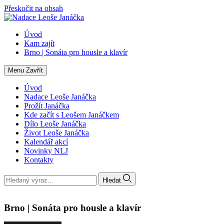
Přeskočit na obsah
Úvod
Kam zajít
Brno | Sonáta pro housle a klavír
Menu
Zavřít
Úvod
Nadace Leoše Janáčka
Prožít Janáčka
Kde začít s Leošem Janáčkem
Dílo Leoše Janáčka
Život Leoše Janáčka
Kalendář akcí
Novinky NLJ
Kontakty
Hledat
Brno | Sonáta pro housle a klavír