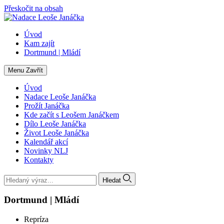
Přeskočit na obsah
Úvod
Kam zajít
Dortmund | Mládí
Menu
Zavřít
Úvod
Nadace Leoše Janáčka
Prožít Janáčka
Kde začít s Leošem Janáčkem
Dílo Leoše Janáčka
Život Leoše Janáčka
Kalendář akcí
Novinky NLJ
Kontakty
Hledat
Dortmund | Mládí
Repríza