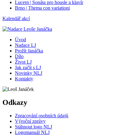
Lucern | Sonáta pro housle a klavír
Brno | Thema con variationi
Kalendář akcí
Úvod
Nadace LJ
Prožít Janáčka
Dílo
Život LJ
Jak začít s LJ
Novinky NLJ
Kontakty
Odkazy
Zpracování osobních údajů
Výroční zprávy
Stáhnout logo NLJ
Logomanuál NLJ