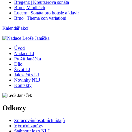
Bregenz | Kreutzerova sonáta
Brno | V mlhách
Lucern | Sonáta pro housle a klavír
Brno | Thema con variationi
Kalendář akcí
Úvod
Nadace LJ
Prožít Janáčka
Dílo
Život LJ
Jak začít s LJ
Novinky NLJ
Kontakty
Odkazy
Zpracování osobních údajů
Výroční zprávy
Stáhnout logo NLJ