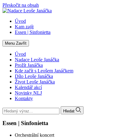
Přeskočit na obsah
Úvod
Kam zajít
Essen | Sinfonietta
Menu
Zavřít
Úvod
Nadace Leoše Janáčka
Prožít Janáčka
Kde začít s Leošem Janáčkem
Dílo Leoše Janáčka
Život Leoše Janáčka
Kalendář akcí
Novinky NLJ
Kontakty
Hledat
Essen | Sinfonietta
Orchestrální koncert