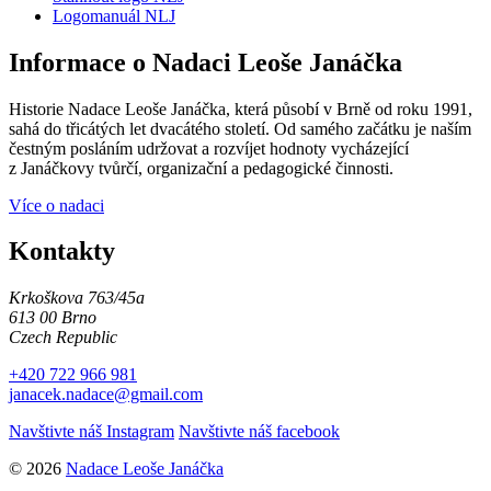
Logomanuál NLJ
Informace o Nadaci Leoše Janáčka
Historie Nadace Leoše Janáčka, která působí v Brně od roku 1991,
sahá do třicátých let dvacátého století. Od samého začátku je naším
čestným posláním udržovat a rozvíjet hodnoty vycházející
z Janáčkovy tvůrčí, organizační a pedagogické činnosti.
Více o nadaci
Kontakty
Krkoškova 763/45a
613 00 Brno
Czech Republic
+420 722 966 981
janacek.nadace@gmail.com
Navštivte náš Instagram
Navštivte náš facebook
© 2026
Nadace Leoše Janáčka