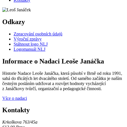
Kontakty
Odkazy
Zpracování osobních údajů
Výroční zprávy
Stáhnout logo NLJ
Logomanuál NLJ
Informace o Nadaci Leoše Janáčka
Historie Nadace Leoše Janáčka, která působí v Brně od roku 1991,
sahá do třicátých let dvacátého století. Od samého začátku je naším
čestným posláním udržovat a rozvíjet hodnoty vycházející
z Janáčkovy tvůrčí, organizační a pedagogické činnosti.
Více o nadaci
Kontakty
Krkoškova 763/45a