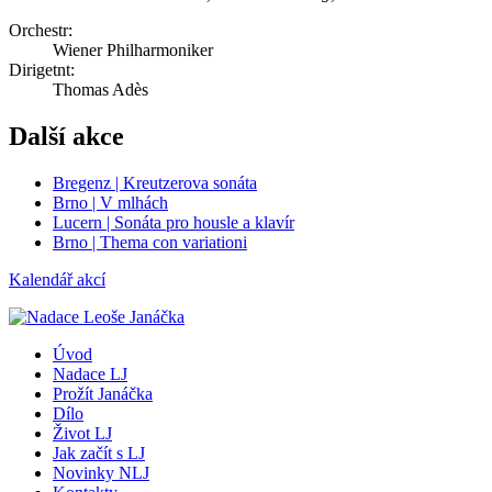
Orchestr:
Wiener Philharmoniker
Dirigetnt:
Thomas Adès
Další akce
Bregenz | Kreutzerova sonáta
Brno | V mlhách
Lucern | Sonáta pro housle a klavír
Brno | Thema con variationi
Kalendář akcí
Úvod
Nadace LJ
Prožít Janáčka
Dílo
Život LJ
Jak začít s LJ
Novinky NLJ