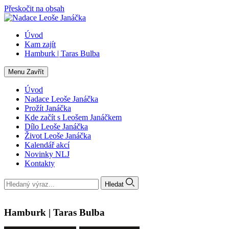
Přeskočit na obsah
Úvod
Kam zajít
Hamburk | Taras Bulba
Menu
Zavřít
Úvod
Nadace Leoše Janáčka
Prožít Janáčka
Kde začít s Leošem Janáčkem
Dílo Leoše Janáčka
Život Leoše Janáčka
Kalendář akcí
Novinky NLJ
Kontakty
Hledat
Hamburk | Taras Bulba