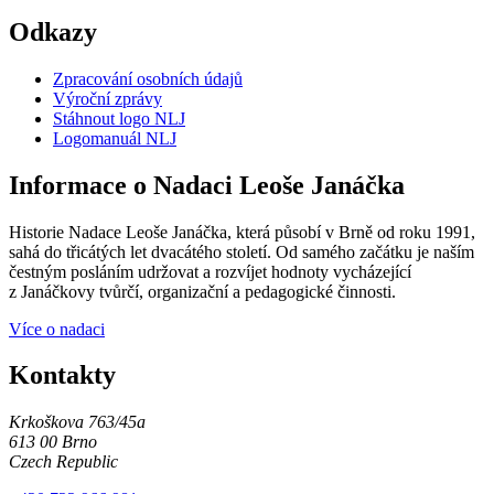
Odkazy
Zpracování osobních údajů
Výroční zprávy
Stáhnout logo NLJ
Logomanuál NLJ
Informace o Nadaci Leoše Janáčka
Historie Nadace Leoše Janáčka, která působí v Brně od roku 1991,
sahá do třicátých let dvacátého století. Od samého začátku je naším
čestným posláním udržovat a rozvíjet hodnoty vycházející
z Janáčkovy tvůrčí, organizační a pedagogické činnosti.
Více o nadaci
Kontakty
Krkoškova 763/45a
613 00 Brno
Czech Republic