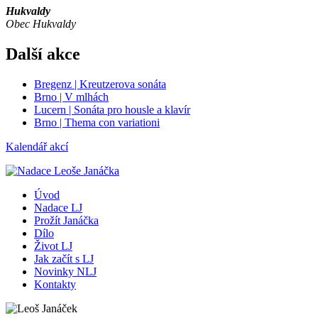
Hukvaldy
Obec Hukvaldy
Další akce
Bregenz | Kreutzerova sonáta
Brno | V mlhách
Lucern | Sonáta pro housle a klavír
Brno | Thema con variationi
Kalendář akcí
Úvod
Nadace LJ
Prožít Janáčka
Dílo
Život LJ
Jak začít s LJ
Novinky NLJ
Kontakty