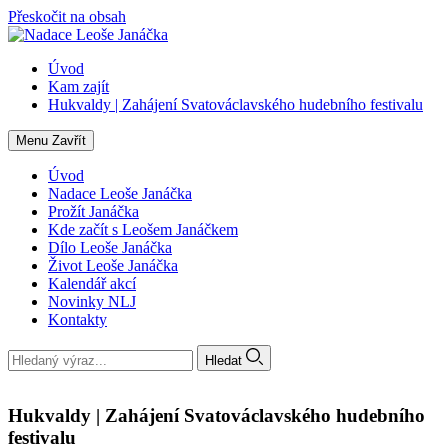
Přeskočit na obsah
Úvod
Kam zajít
Hukvaldy | Zahájení Svatováclavského hudebního festivalu
Menu
Zavřít
Úvod
Nadace Leoše Janáčka
Prožít Janáčka
Kde začít s Leošem Janáčkem
Dílo Leoše Janáčka
Život Leoše Janáčka
Kalendář akcí
Novinky NLJ
Kontakty
Hledat
Hukvaldy | Zahájení Svatováclavského hudebního
festivalu