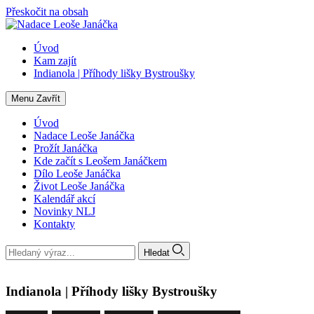
Přeskočit na obsah
Úvod
Kam zajít
Indianola | Příhody lišky Bystroušky
Menu
Zavřít
Úvod
Nadace Leoše Janáčka
Prožít Janáčka
Kde začít s Leošem Janáčkem
Dílo Leoše Janáčka
Život Leoše Janáčka
Kalendář akcí
Novinky NLJ
Kontakty
Hledat
Indianola | Příhody lišky Bystroušky