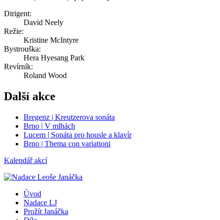
Dirigent:
David Neely
Režie:
Kristine McIntyre
Bystrouška:
Hera Hyesang Park
Revírník:
Roland Wood
Další akce
Bregenz | Kreutzerova sonáta
Brno | V mlhách
Lucern | Sonáta pro housle a klavír
Brno | Thema con variationi
Kalendář akcí
Úvod
Nadace LJ
Prožít Janáčka