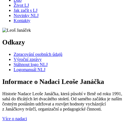
Dílo
Život LJ
Jak začít s LJ
Novinky NLJ
Kontakty
Odkazy
Zpracování osobních údajů
Výroční zprávy
Stáhnout logo NLJ
Logomanuál NLJ
Informace o Nadaci Leoše Janáčka
Historie Nadace Leoše Janáčka, která působí v Brně od roku 1991,
sahá do třicátých let dvacátého století. Od samého začátku je naším
čestným posláním udržovat a rozvíjet hodnoty vycházející
z Janáčkovy tvůrčí, organizační a pedagogické činnosti.
Více o nadaci