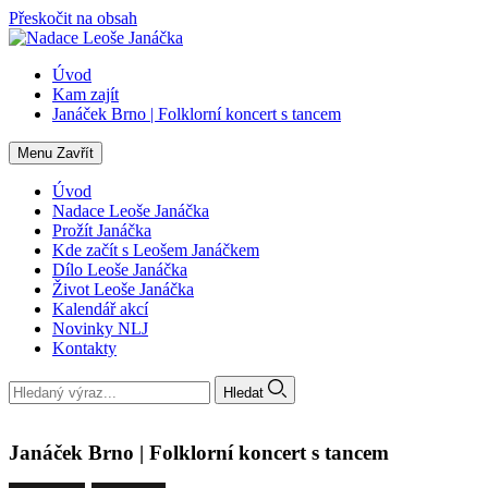
Přeskočit na obsah
Úvod
Kam zajít
Janáček Brno | Folklorní koncert s tancem
Menu
Zavřít
Úvod
Nadace Leoše Janáčka
Prožít Janáčka
Kde začít s Leošem Janáčkem
Dílo Leoše Janáčka
Život Leoše Janáčka
Kalendář akcí
Novinky NLJ
Kontakty
Hledat
Janáček Brno | Folklorní koncert s tancem