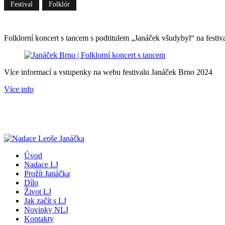
Festival
Folklór
Folklorní koncert s tancem s podtitulem „Janáček všudybyl“ na festi
Více informací a vstupenky na webu festivalu Janáček Brno 2024
Více info
Úvod
Nadace LJ
Prožít Janáčka
Dílo
Život LJ
Jak začít s LJ
Novinky NLJ
Kontakty