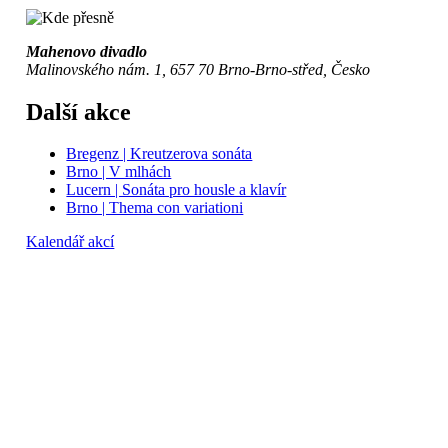
Mahenovo divadlo
Malinovského nám. 1, 657 70 Brno-Brno-střed, Česko
Další akce
Bregenz | Kreutzerova sonáta
Brno | V mlhách
Lucern | Sonáta pro housle a klavír
Brno | Thema con variationi
Kalendář akcí