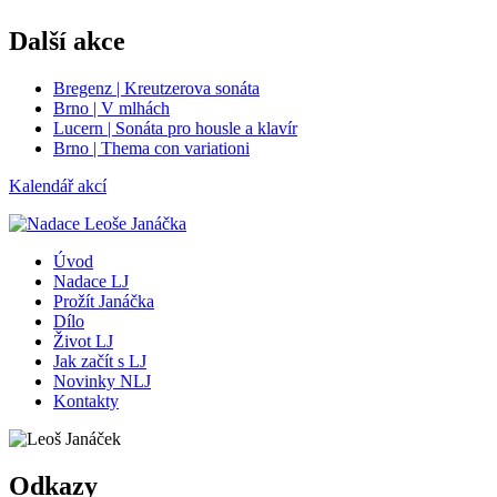
Další akce
Bregenz | Kreutzerova sonáta
Brno | V mlhách
Lucern | Sonáta pro housle a klavír
Brno | Thema con variationi
Kalendář akcí
Úvod
Nadace LJ
Prožít Janáčka
Dílo
Život LJ
Jak začít s LJ
Novinky NLJ
Kontakty
Odkazy