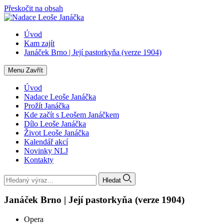
Přeskočit na obsah
Úvod
Kam zajít
Janáček Brno | Její pastorkyňa (verze 1904)
Menu
Zavřít
Úvod
Nadace Leoše Janáčka
Prožít Janáčka
Kde začít s Leošem Janáčkem
Dílo Leoše Janáčka
Život Leoše Janáčka
Kalendář akcí
Novinky NLJ
Kontakty
Hledat
Janáček Brno | Její pastorkyňa (verze 1904)
Opera