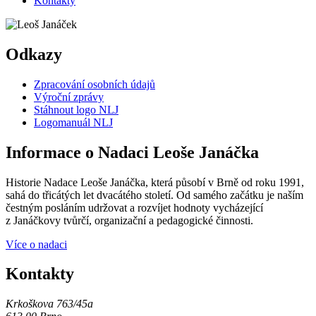
Kontakty
Odkazy
Zpracování osobních údajů
Výroční zprávy
Stáhnout logo NLJ
Logomanuál NLJ
Informace o Nadaci Leoše Janáčka
Historie Nadace Leoše Janáčka, která působí v Brně od roku 1991,
sahá do třicátých let dvacátého století. Od samého začátku je naším
čestným posláním udržovat a rozvíjet hodnoty vycházející
z Janáčkovy tvůrčí, organizační a pedagogické činnosti.
Více o nadaci
Kontakty
Krkoškova 763/45a