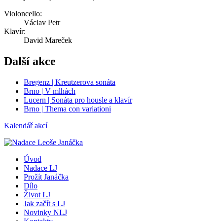
Violoncello:
Václav Petr
Klavír:
David Mareček
Další akce
Bregenz | Kreutzerova sonáta
Brno | V mlhách
Lucern | Sonáta pro housle a klavír
Brno | Thema con variationi
Kalendář akcí
Úvod
Nadace LJ
Prožít Janáčka
Dílo
Život LJ
Jak začít s LJ
Novinky NLJ