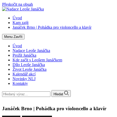
Přeskočit na obsah
Úvod
Kam zajít
Janáček Brno | Pohádka pro violoncello a klavír
Menu
Zavřít
Úvod
Nadace Leoše Janáčka
Prožít Janáčka
Kde začít s Leošem Janáčkem
Dílo Leoše Janáčka
Život Leoše Janáčka
Kalendář akcí
Novinky NLJ
Kontakty
Hledat
Janáček Brno | Pohádka pro violoncello a klavír