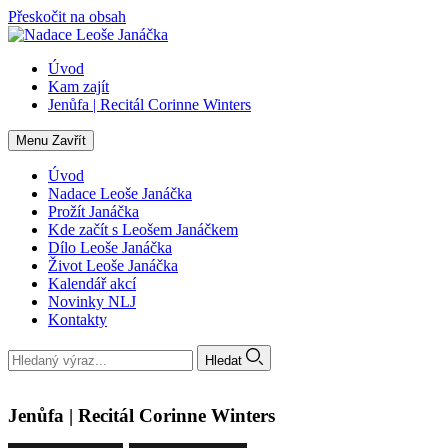
Přeskočit na obsah
Úvod
Kam zajít
Jenůfa | Recitál Corinne Winters
Menu
Zavřít
Úvod
Nadace Leoše Janáčka
Prožít Janáčka
Kde začít s Leošem Janáčkem
Dílo Leoše Janáčka
Život Leoše Janáčka
Kalendář akcí
Novinky NLJ
Kontakty
Hledat
Jenůfa | Recitál Corinne Winters