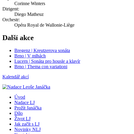
Corinne Winters
Dirigent:
Diego Matheuz
Orchestr:
Opéra Royal de Wallonie-Liège
Další akce
Bregenz | Kreutzerova sonáta
Brno | V mlhách
Lucern | Sonáta pro housle a klavír
Brno | Thema con variationi
Kalendář akcí
Úvod
Nadace LJ
Prožít Janáčka
Dílo
Život LJ
Jak začít s LJ
Novinky NLJ