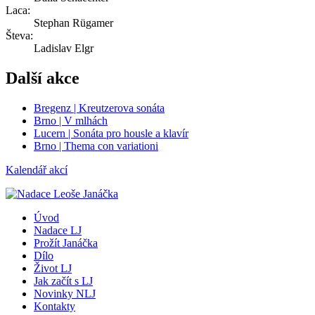
Laca:
Stephan Rügamer
Števa:
Ladislav Elgr
Další akce
Bregenz | Kreutzerova sonáta
Brno | V mlhách
Lucern | Sonáta pro housle a klavír
Brno | Thema con variationi
Kalendář akcí
Úvod
Nadace LJ
Prožít Janáčka
Dílo
Život LJ
Jak začít s LJ
Novinky NLJ
Kontakty