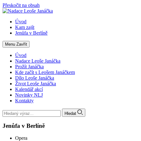
Přeskočit na obsah
Úvod
Kam zajít
Jenůfa v Berlíně
Menu
Zavřít
Úvod
Nadace Leoše Janáčka
Prožít Janáčka
Kde začít s Leošem Janáčkem
Dílo Leoše Janáčka
Život Leoše Janáčka
Kalendář akcí
Novinky NLJ
Kontakty
Hledat
Jenůfa v Berlíně
Opera