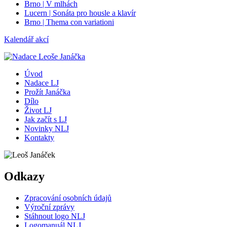
Brno | V mlhách
Lucern | Sonáta pro housle a klavír
Brno | Thema con variationi
Kalendář akcí
Úvod
Nadace LJ
Prožít Janáčka
Dílo
Život LJ
Jak začít s LJ
Novinky NLJ
Kontakty
Odkazy
Zpracování osobních údajů
Výroční zprávy
Stáhnout logo NLJ
Logomanuál NLJ