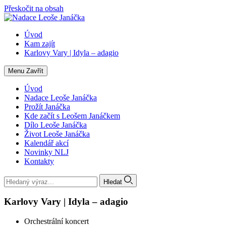
Přeskočit na obsah
Úvod
Kam zajít
Karlovy Vary | Idyla – adagio
Menu
Zavřít
Úvod
Nadace Leoše Janáčka
Prožít Janáčka
Kde začít s Leošem Janáčkem
Dílo Leoše Janáčka
Život Leoše Janáčka
Kalendář akcí
Novinky NLJ
Kontakty
Hledat
Karlovy Vary | Idyla – adagio
Orchestrální koncert