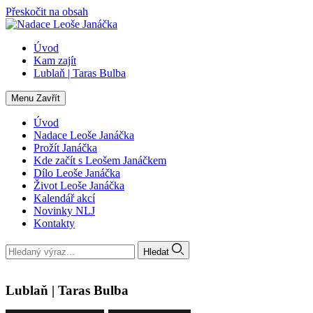
Přeskočit na obsah
Úvod
Kam zajít
Lublaň | Taras Bulba
Menu
Zavřít
Úvod
Nadace Leoše Janáčka
Prožít Janáčka
Kde začít s Leošem Janáčkem
Dílo Leoše Janáčka
Život Leoše Janáčka
Kalendář akcí
Novinky NLJ
Kontakty
Hledat
Lublaň | Taras Bulba