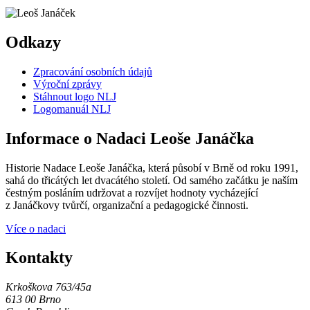
Odkazy
Zpracování osobních údajů
Výroční zprávy
Stáhnout logo NLJ
Logomanuál NLJ
Informace o Nadaci Leoše Janáčka
Historie Nadace Leoše Janáčka, která působí v Brně od roku 1991,
sahá do třicátých let dvacátého století. Od samého začátku je naším
čestným posláním udržovat a rozvíjet hodnoty vycházející
z Janáčkovy tvůrčí, organizační a pedagogické činnosti.
Více o nadaci
Kontakty
Krkoškova 763/45a
613 00 Brno