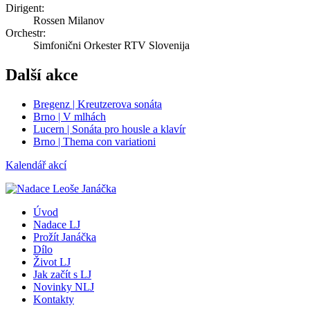
Dirigent:
Rossen Milanov
Orchestr:
Simfonični Orkester RTV Slovenija
Další akce
Bregenz | Kreutzerova sonáta
Brno | V mlhách
Lucern | Sonáta pro housle a klavír
Brno | Thema con variationi
Kalendář akcí
Úvod
Nadace LJ
Prožít Janáčka
Dílo
Život LJ
Jak začít s LJ
Novinky NLJ
Kontakty