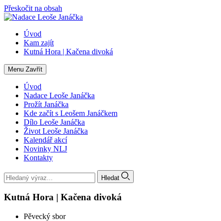
Přeskočit na obsah
Úvod
Kam zajít
Kutná Hora | Kačena divoká
Menu
Zavřít
Úvod
Nadace Leoše Janáčka
Prožít Janáčka
Kde začít s Leošem Janáčkem
Dílo Leoše Janáčka
Život Leoše Janáčka
Kalendář akcí
Novinky NLJ
Kontakty
Hledat
Kutná Hora | Kačena divoká
Pěvecký sbor