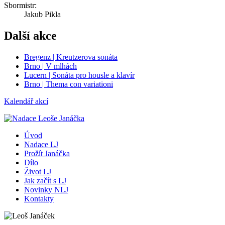
Sbormistr:
Jakub Pikla
Další akce
Bregenz | Kreutzerova sonáta
Brno | V mlhách
Lucern | Sonáta pro housle a klavír
Brno | Thema con variationi
Kalendář akcí
Úvod
Nadace LJ
Prožít Janáčka
Dílo
Život LJ
Jak začít s LJ
Novinky NLJ
Kontakty