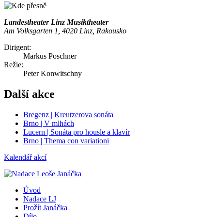
Landestheater Linz Musiktheater
Am Volksgarten 1, 4020 Linz, Rakousko
Dirigent:
Markus Poschner
Režie:
Peter Konwitschny
Další akce
Bregenz | Kreutzerova sonáta
Brno | V mlhách
Lucern | Sonáta pro housle a klavír
Brno | Thema con variationi
Kalendář akcí
Úvod
Nadace LJ
Prožít Janáčka
Dílo