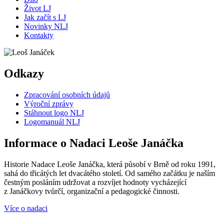
Život LJ
Jak začít s LJ
Novinky NLJ
Kontakty
Odkazy
Zpracování osobních údajů
Výroční zprávy
Stáhnout logo NLJ
Logomanuál NLJ
Informace o Nadaci Leoše Janáčka
Historie Nadace Leoše Janáčka, která působí v Brně od roku 1991,
sahá do třicátých let dvacátého století. Od samého začátku je naším
čestným posláním udržovat a rozvíjet hodnoty vycházející
z Janáčkovy tvůrčí, organizační a pedagogické činnosti.
Více o nadaci