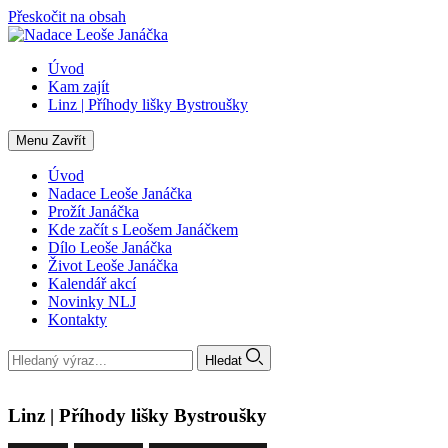
Přeskočit na obsah
Úvod
Kam zajít
Linz | Příhody lišky Bystroušky
Menu
Zavřít
Úvod
Nadace Leoše Janáčka
Prožít Janáčka
Kde začít s Leošem Janáčkem
Dílo Leoše Janáčka
Život Leoše Janáčka
Kalendář akcí
Novinky NLJ
Kontakty
Hledat
Linz | Příhody lišky Bystroušky