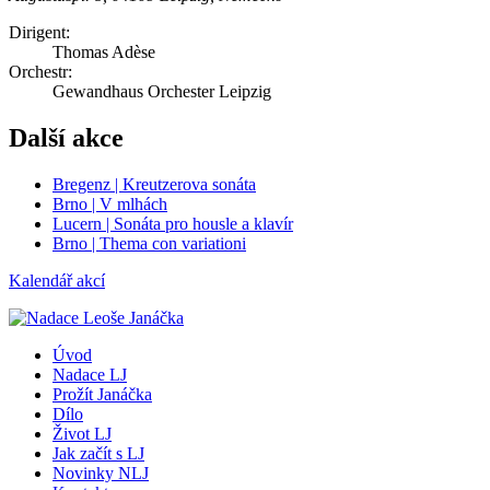
Dirigent:
Thomas Adèse
Orchestr:
Gewandhaus Orchester Leipzig
Další akce
Bregenz | Kreutzerova sonáta
Brno | V mlhách
Lucern | Sonáta pro housle a klavír
Brno | Thema con variationi
Kalendář akcí
Úvod
Nadace LJ
Prožít Janáčka
Dílo
Život LJ
Jak začít s LJ
Novinky NLJ