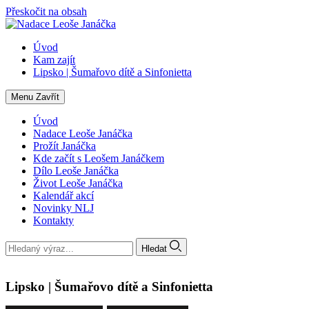
Přeskočit na obsah
Úvod
Kam zajít
Lipsko | Šumařovo dítě a Sinfonietta
Menu
Zavřít
Úvod
Nadace Leoše Janáčka
Prožít Janáčka
Kde začít s Leošem Janáčkem
Dílo Leoše Janáčka
Život Leoše Janáčka
Kalendář akcí
Novinky NLJ
Kontakty
Hledat
Lipsko | Šumařovo dítě a Sinfonietta