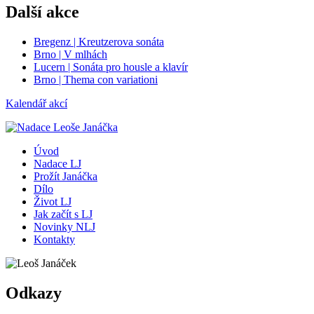
Další akce
Bregenz | Kreutzerova sonáta
Brno | V mlhách
Lucern | Sonáta pro housle a klavír
Brno | Thema con variationi
Kalendář akcí
Úvod
Nadace LJ
Prožít Janáčka
Dílo
Život LJ
Jak začít s LJ
Novinky NLJ
Kontakty
Odkazy