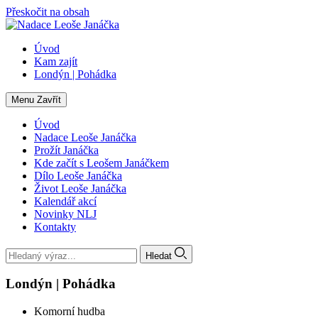
Přeskočit na obsah
Úvod
Kam zajít
Londýn | Pohádka
Menu
Zavřít
Úvod
Nadace Leoše Janáčka
Prožít Janáčka
Kde začít s Leošem Janáčkem
Dílo Leoše Janáčka
Život Leoše Janáčka
Kalendář akcí
Novinky NLJ
Kontakty
Hledat
Londýn | Pohádka
Komorní hudba