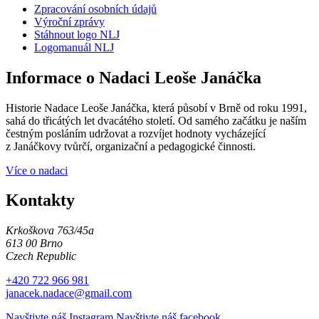
Zpracování osobních údajů
Výroční zprávy
Stáhnout logo NLJ
Logomanuál NLJ
Informace o Nadaci Leoše Janáčka
Historie Nadace Leoše Janáčka, která působí v Brně od roku 1991,
sahá do třicátých let dvacátého století. Od samého začátku je naším
čestným posláním udržovat a rozvíjet hodnoty vycházející
z Janáčkovy tvůrčí, organizační a pedagogické činnosti.
Více o nadaci
Kontakty
Krkoškova 763/45a
613 00 Brno
Czech Republic
+420 722 966 981
janacek.nadace@gmail.com
Navštivte náš Instagram
Navštivte náš facebook